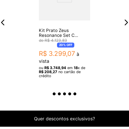
- 1 Hi-Hat Zeus Resonance 14" (par)
- 1 Crash Zeus Resonance 16"
- 1 Ride Zeus Resonance 20"
Kit Prato Zeus
Garantia: 3 meses de garantia pelo fabricante
Resonance Set C
14/16/20
R$
4
.
123
,
83
Origem: China
20%
OFF
R$
3
.
299
,
07
à
Fotos meramente ilustrativas.
vista
ou
R$
3
.
748
,
94
em
18
x de
R$
208
,
27
no cartão de
crédito
Quer descontos exclusivos?