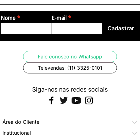
Nome
E-mail
Cadastrar
Fale conosco no Whatsapp
Televendas: (11) 3325-0101
Siga-nos nas redes sociais
Área do Cliente
Meus Pedidos
Institucional
Meus Dados