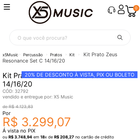
0
O que você procura?
Kit Prato Zeus
Percussão
Pratos
Kit
Resonance Set C 14/16/20
Kit Prato Zeus Resonance Set C
20%
DE DESCONTO À VISTA, PIX OU BOLETO
14/16/20
CÓD
:
32792
vendido e entregue por:
X5 Music
R$
4
.
123
,
83
Por
R$
3
.
299
,
07
Á vista no PIX
ou
R$
3
.
748
,
94
em
18
x de
R$
208
,
27
no cartão de crédito