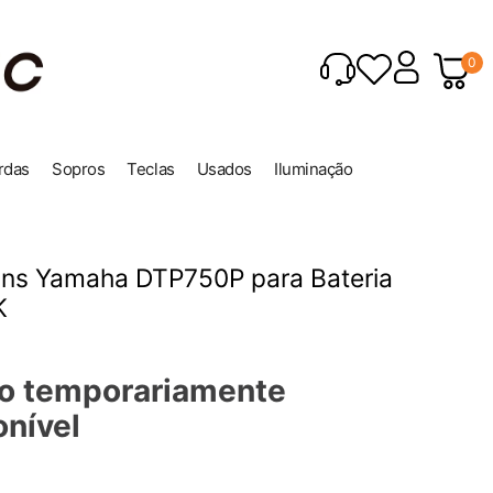
0
rdas
Sopros
Teclas
Usados
Iluminação
ons Yamaha DTP750P para Bateria
K
o temporariamente
onível