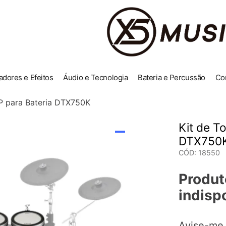
adores e Efeitos
Áudio e Tecnologia
Bateria e Percussão
Co
P para Bateria DTX750K
Kit de T
DTX750
CÓD
:
18550
Produt
indisp
Avise-me