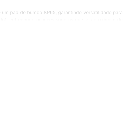
 um pad de bumbo KP65, garantindo versatilidade para
chado), entregando nuances sonoras que se aproximam de
formance.