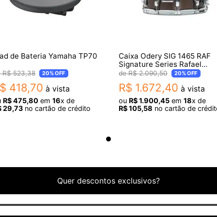
ad de Bateria Yamaha TP70
Caixa Odery SIG 1465 RAF
Signature Series Rafael
Bastos 14X6,5
R$
523
,
38
R$
2
.
090
,
50
20%
OFF
20%
OFF
$
418
,
70
R$
1
.
672
,
40
à vista
à vista
u
R$
475
,
80
em
16
x de
ou
R$
1
.
900
,
45
em
18
x de
$
29
,
73
no cartão de crédito
R$
105
,
58
no cartão de crédit
o de cor
Quer descontos exclusivos?