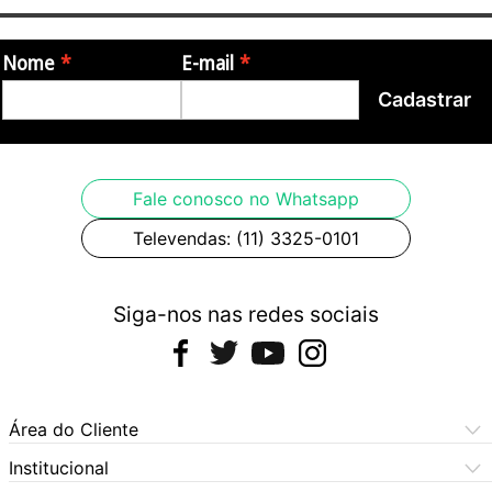
Nome
E-mail
Cadastrar
Fale conosco no Whatsapp
Televendas: (11) 3325-0101
Siga-nos nas redes sociais
Área do Cliente
Meus Pedidos
Institucional
Meus Dados