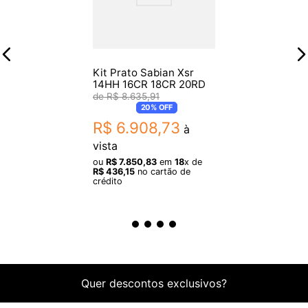
Dimensões aproximadas:
- Hi-hats: 35,56 cm (14")
- Crash: 40,64 cm (16")
Kit Prato Sabian Xsr
- Crash (extra): 45,72 cm (18")
14HH 16CR 18CR 20RD
R$
8
.
635
,
91
- Ride: 53,34 cm (21")
20%
OFF
R$
6
.
908
,
73
à
Itens Inclusos:
vista
- 1 par de Hi-hats 14" Medium
ou
R$
7
.
850
,
83
em
18
x de
- 1 Crash 16" Thin
R$
436
,
15
no cartão de
crédito
- 1 Ride 21" Thin
- 1 Crash 18" Thin
3 meses de garantia pelo fabricante.
Origem: China.
Quer descontos exclusivos?
Imagens meramente ilustrativas.