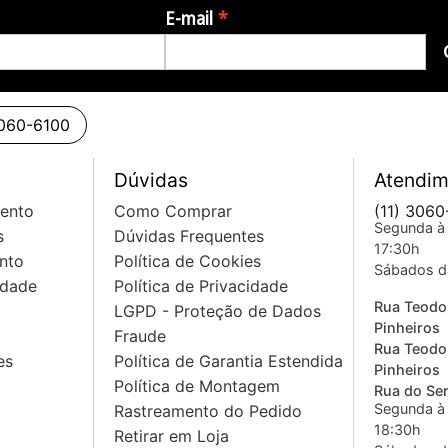
E-mail
3060-6100
Dúvidas
Atendim
mento
Como Comprar
(11) 3060
Segunda à 
s
Dúvidas Frequentes
17:30h
nto
Política de Cookies
Sábados d
idade
Política de Privacidade
Rua Teodo
LGPD - Proteção de Dados
Pinheiros
Fraude
Rua Teodo
es
Política de Garantia Estendida
Pinheiros
Política de Montagem
Rua do Sem
Segunda à 
Rastreamento do Pedido
18:30h
Retirar em Loja