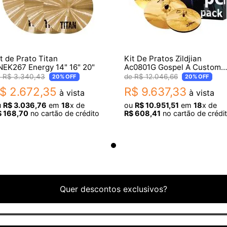
t de Prato Titan
Kit De Pratos Zildjian
NEK267 Energy 14" 16" 20"
Ac0801G Gospel A Custom
14Hh /17Crash /18Efx /21Rid
R$
3
.
340
,
43
R$
12
.
046
,
66
20%
OFF
20%
OFF
$
2
.
672
,
35
R$
9
.
637
,
33
à vista
à vista
u
R$
3
.
036
,
76
em
18
x de
ou
R$
10
.
951
,
51
em
18
x de
$
168
,
70
no cartão de crédito
R$
608
,
41
no cartão de crédi
Quer descontos exclusivos?