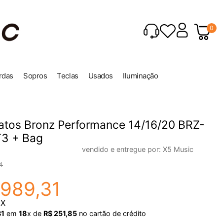
0
rdas
Sopros
Teclas
Usados
Iluminação
ratos Bronz Performance 14/16/20 BRZ-
3 + Bag
vendido e entregue por:
X5 Music
4
989
,
31
IX
31
em
18
x de
R$
251
,
85
no cartão de crédito