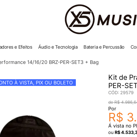
adores e Efeitos
Áudio e Tecnologia
Bateria e Percussão
Co
Performance 14/16/20 BRZ-PER-SET3 + Bag
Kit de P
NTO À VISTA, PIX OU BOLETO
PER-SET
CÓD
:
29579
R$
4
.
986
,
6
Por
R$
3
.
Á vista no P
ou
R$
4
.
533
,