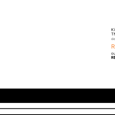
Imagens meramente ilustrativas.
Ki
T
R
o
R