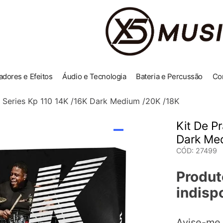
adores e Efeitos
Áudio e Tecnologia
Bateria e Percussão
Co
 K Series Kp 110 14K /16K Dark Medium /20K /18K
Kit De Pr
Dark Me
CÓD
:
27499
Produt
indisp
Avise-me