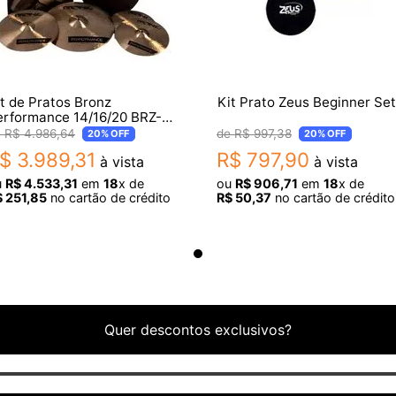
t de Pratos Bronz
Kit Prato Zeus Beginner Set
erformance 14/16/20 BRZ-
ER-SET3 + Bag
R$
4
.
986
,
64
R$
997
,
38
20%
OFF
20%
OFF
$
3
.
989
,
31
R$
797
,
90
à vista
à vista
u
R$
4
.
533
,
31
em
18
x de
ou
R$
906
,
71
em
18
x de
$
251
,
85
no cartão de crédito
R$
50
,
37
no cartão de crédito
Quer descontos exclusivos?