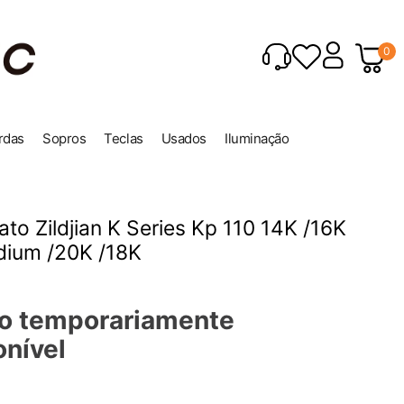
0
rdas
Sopros
Teclas
Usados
Iluminação
ato Zildjian K Series Kp 110 14K /16K
dium /20K /18K
o temporariamente
onível