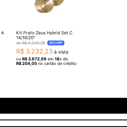
 A
Kit Prato Zeus Hybrid Set C
14/16/20"
R$
4
.
040
,
28
20%
OFF
R$
3
.
232
,
23
à vista
ou
R$
3
.
672
,
99
em
18
x de
R$
204
,
05
no cartão de crédito