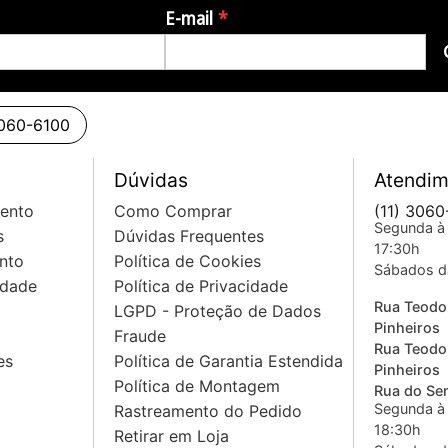
E-mail
3060-6100
Dúvidas
Atendim
mento
Como Comprar
(11) 3060
Segunda à 
s
Dúvidas Frequentes
17:30h
nto
Política de Cookies
Sábados d
idade
Política de Privacidade
Rua Teodo
LGPD - Proteção de Dados
Pinheiros
Fraude
Rua Teodo
es
Política de Garantia Estendida
Pinheiros
Política de Montagem
Rua do Sem
Segunda à 
Rastreamento do Pedido
18:30h
Retirar em Loja