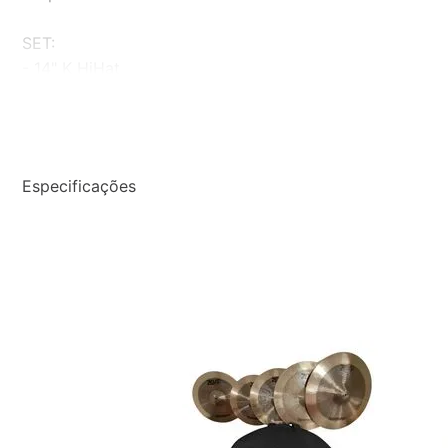
SET:
- 14" K HiHat
- 16" Dark Medium Thin Crash
- 18" Dark Medium Thin Crash
- 20" K Ride
Especificações