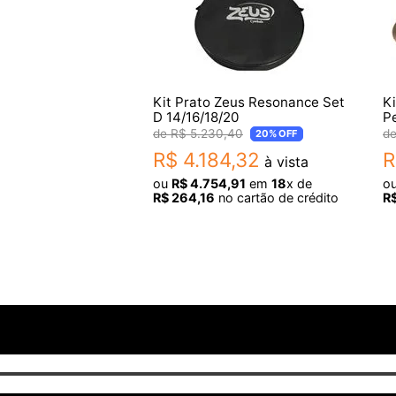
Kit Prato Zeus Resonance Set
Ki
D 14/16/18/20
P
P
R$
5
.
230
,
40
20%
OFF
R$
4
.
184
,
32
R
à vista
ou
R$
4
.
754
,
91
em
18
x de
o
R$
264
,
16
no cartão de crédito
R