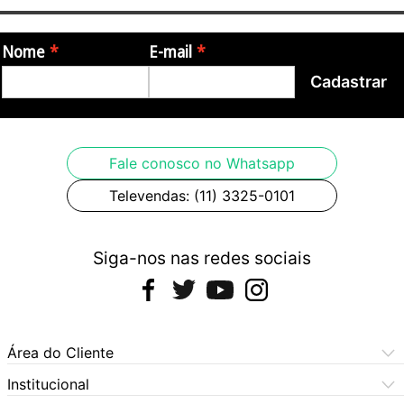
Origem: Turquia
Nome
E-mail
Imagens meramente ilustrativas, podendo haver variação de cor
Cadastrar
Fale conosco no Whatsapp
Televendas: (11) 3325-0101
Siga-nos nas redes sociais
Área do Cliente
Meus Pedidos
Institucional
Meus Dados