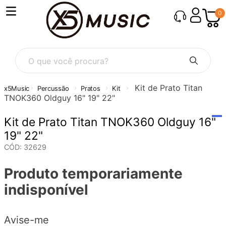
0
O que você procura?
Kit de Prato Titan
Percussão
Pratos
Kit
TNOK360 Oldguy 16" 19" 22"
Kit de Prato Titan TNOK360 Oldguy 16"
19" 22"
CÓD
:
32629
Produto temporariamente
indisponível
Avise-me