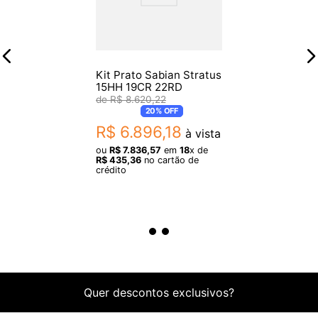
- Ride: 22”
- Ping: Aberto
- Ataque: Controlado
- Decay: Médio
Kit Prato Sabian Stratus
15HH 19CR 22RD
R$
8
.
620
,
22
Dimensões e Peso
20%
OFF
- Comprimento: 60 cm
R$
6
.
896
,
18
à vista
- Largura: 60 cm
ou
R$
7
.
836
,
57
em
18
x de
- Altura: 15 cm
R$
435
,
36
no cartão de
crédito
- Peso: 6,5 kg
Itens Inclusos
- Hi-Hat 16”
- Crash 19”
- Ride 22”
- Bag Titan OldGuy
Quer descontos exclusivos?
Garantia: 3 meses de garantia pelo fabricante.