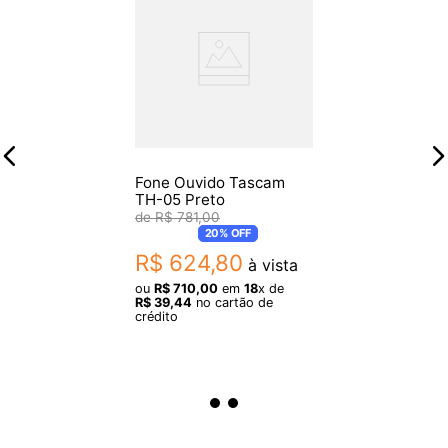
Fone Ouvido Tascam
TH-05 Preto
R$
781
,
00
20%
OFF
R$
624
,
80
à vista
ou
R$
710
,
00
em
18
x de
R$
39
,
44
no cartão de
crédito