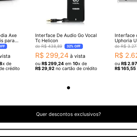
ar os sons do pad + compartimento para Cartão microSD
ws 10
edia Axe
Interface De Audio Go Vocal
Interface
is para
Tc Helicon
Uphoria 
R$
438
,
89
R$
3
.
27
OFF
32%
OFF
R$
299
,
24
R$
2
.
6
vista
à vista
8
x de
ou
R$
299
,
24
em
10
x de
ou
R$
2
.
9
de crédito
R$
29
,
92
no cartão de crédito
R$
165
,
55
Quer descontos exclusivos?