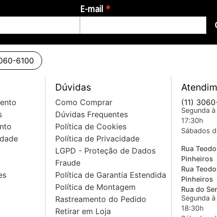
E-mail
3060-6100
Dúvidas
Atendim
mento
Como Comprar
(11) 3060
Segunda à 
s
Dúvidas Frequentes
17:30h
nto
Política de Cookies
Sábados d
idade
Política de Privacidade
Rua Teodo
LGPD - Proteção de Dados
Pinheiros
Fraude
Rua Teodo
es
Política de Garantia Estendida
Pinheiros
Política de Montagem
Rua do Sem
Segunda à 
Rastreamento do Pedido
18:30h
Retirar em Loja