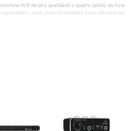
icrofone XLR de alta qualidade e quatro saídas de fone
ou computador, você pode literalmente fazer um podcast
> - 220mW | 300O –> 31mW