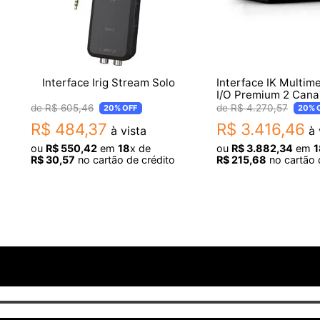
- Armazenamento: 512MB de memória interna para salv
- Sistemas Operacionais Mínimos: macOS 10.11 / Windo
- Peso: 1980g
- Dimensões: 350 x 275 x 82 mm
Interface Irig Stream Solo
Interface IK Multim
- Garantia: 1 ano
I/O Premium 2 Cana
Guitarra
R$
605
,
46
R$
4
.
270
,
57
20%
OFF
20%
R$
484
,
37
R$
3
.
416
,
46
à vista
à 
ou
R$
550
,
42
em
18
x de
ou
R$
3
.
882
,
34
em
1
R$
30
,
57
no cartão de crédito
R$
215
,
68
no cartão 