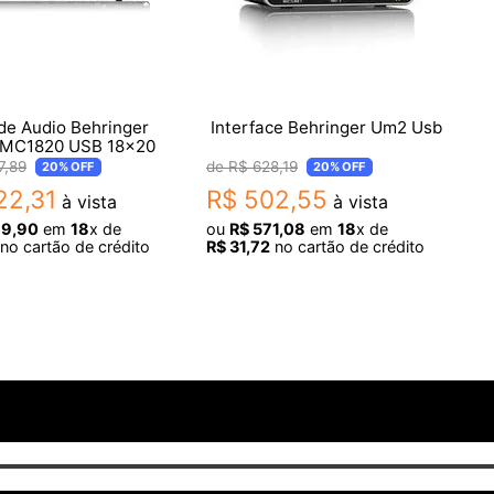
 de Audio Behringer
Interface Behringer Um2 Usb
UMC1820 USB 18x20
7
,
89
R$
628
,
19
20%
OFF
20%
OFF
22
,
31
R$
502
,
55
à vista
à vista
79
,
90
em
18
x de
ou
R$
571
,
08
em
18
x de
no cartão de crédito
R$
31
,
72
no cartão de crédito