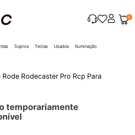
0
rdas
Sopros
Teclas
Usados
Iluminação
e Rode Rodecaster Pro Rcp Para
o temporariamente
onível