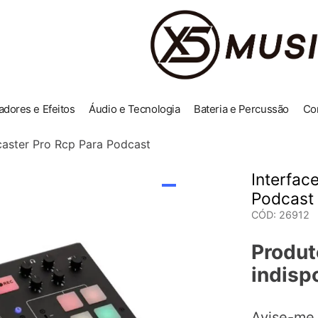
adores e Efeitos
Áudio e Tecnologia
Bateria e Percussão
Co
caster Pro Rcp Para Podcast
Interfac
Podcast
CÓD
:
26912
Produt
indisp
Avise-me