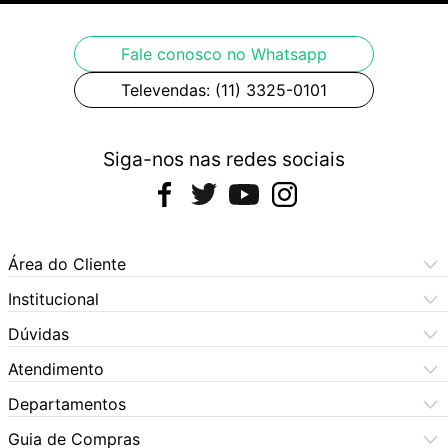
Fale conosco no Whatsapp
Televendas: (11) 3325-0101
Siga-nos nas redes sociais
Área do Cliente
Meus Pedidos
Institucional
Meus Dados
Central de Atendimento
Dúvidas
Dúvidas Frequentes
Como Comprar
Atendimento
Formas de Pagamento
Dúvidas Frequentes
(11) 3060-6100
Departamentos
Política de Privacidade
Segunda à sexta das 9h às 17:30h
Política de Cookies
Automotivo
X5 Rua do Seminário
Sábados das 9h às 17h
Quem Somos
Guia de Compras
Política de Privacidade