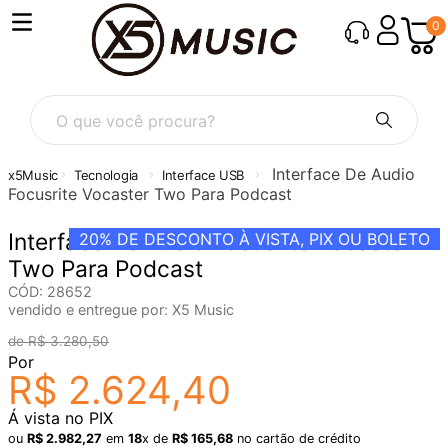
0
O que você procura?
Interface De Audio
Tecnologia
Interface USB
Focusrite Vocaster Two Para Podcast
Interface De Audio Focusrite Vocaster
20%
DE DESCONTO À VISTA, PIX OU BOLETO
Two Para Podcast
CÓD
:
28652
vendido e entregue por:
X5 Music
R$
3
.
280
,
50
Por
R$
2
.
624
,
40
Á vista no PIX
ou
R$
2
.
982
,
27
em
18
x de
R$
165
,
68
no cartão de crédito