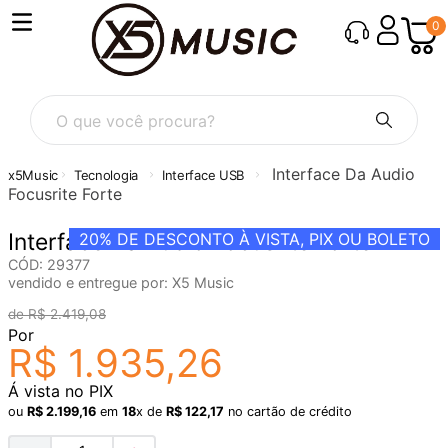
0
O que você procura?
Interface Da Audio
Tecnologia
Interface USB
Focusrite Forte
Interface Da Audio Focusrite Forte
20%
DE DESCONTO À VISTA, PIX OU BOLETO
CÓD
:
29377
vendido e entregue por:
X5 Music
R$
2
.
419
,
08
Por
R$
1
.
935
,
26
Á vista no PIX
ou
R$
2
.
199
,
16
em
18
x de
R$
122
,
17
no cartão de crédito