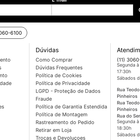
3060-6100
Dúvidas
Atendim
mento
Como Comprar
(11) 3060
Segunda à 
s
Dúvidas Frequentes
17:30h
nto
Política de Cookies
Sábados d
idade
Política de Privacidade
Rua Teodo
LGPD - Proteção de Dados
Pinheiros
Fraude
Rua Teodo
es
Política de Garantia Estendida
Pinheiros
Política de Montagem
Rua do Sem
Segunda à 
Rastreamento do Pedido
18:30h
Retirar em Loja
Sábados d
Trocas e Devoluçoes