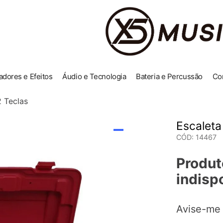
adores e Efeitos
Áudio e Tecnologia
Bateria e Percussão
Co
 Teclas
Escaleta
CÓD
:
14467
Produt
indisp
Avise-me