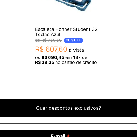
Escaleta Hohner Student 32
Teclas Azul
R$
759
,
50
20%
OFF
R$
607
,
60
à vista
ou
R$
690
,
45
em
18
x de
R$
38
,
35
no cartão de crédito
Quer descontos exclusivos?
E-mail