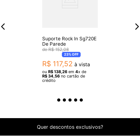
- Horizontal / Vertical: Vertical
- Superfície de montagem: Parede
- Cor da base: Preto
- Jugo Cor: Preto
- Capacidade de peso: 15,4 lbs.
Suporte Rock In Sg720E
- Material: Aço, Espuma de Borracha
De Parede
R$
152
,
08
- Profundidade:4.1 "
23%
OFF
- Largura:1,57 "-2,05"
R$
117
,
52
à vista
ou
R$
138
,
26
em
4
x de
R$
34
,
56
no cartão de
crédito
Quer descontos exclusivos?