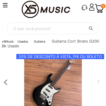
0
O que você procura?
Guitarra Cort Strato G200
Usados
Guitarra
Bk Usado
20%
DE DESCONTO À VISTA, PIX OU BOLETO