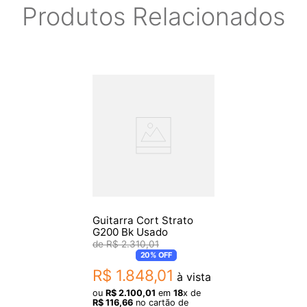
- Ponte tremolo ponte
Produtos Relacionados
- Afinadores sintonizadores die-cast
- Fingerboard material jacarandá
- Marcadores de posição de fingerboard markers de posição de
fingerboard de ponto
- Largura do pescoço 1,69 polegadas de largura na porca
- Número de trastes 22 traste
* FOTOS REAIS DO PRODUTO
* GARANTIA DE 90 DIAS.
Guitarra Cort Strato
G200 Bk Usado
R$
2
.
310
,
01
20%
OFF
R$
1
.
848
,
01
à vista
ou
R$
2
.
100
,
01
em
18
x de
R$
116
,
66
no cartão de