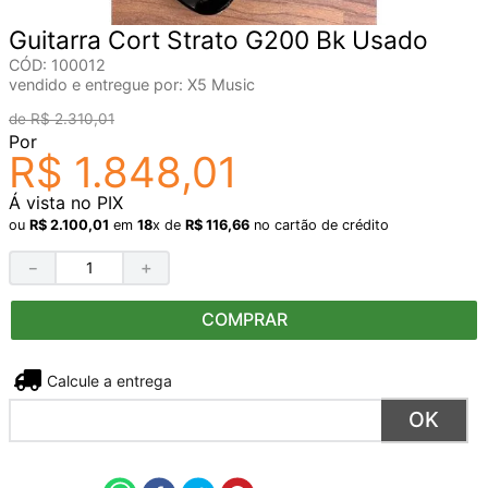
Guitarra Cort Strato G200 Bk Usado
CÓD
:
100012
vendido e entregue por:
X5 Music
R$
2
.
310
,
01
Por
R$
1
.
848
,
01
Á vista no PIX
ou
R$
2
.
100
,
01
em
18
x de
R$
116
,
66
no cartão de crédito
－
＋
COMPRAR
Não sei meu CEP