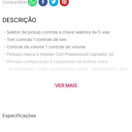
Compartilhar
DESCRIÇÃO
- Seletor de pickup controla a chave seletora de 5 vias
- Tom controla 1 controle de tom
- Controle de volume 1 controle de volume
- Pickups marca e modelo Cort Powersound captador (s)
- Pickups configuração 3 captadores de bobina única
- Acabamento cores acabamento preto, acabamento azul,
acabamento vermelho
- Acabamento acabamento sunburst, acabamento transparente
VER MAIS
- Número de strings 6 strings
- Comprimento da balança 25,5 polegadas de comprimento de
escala
- Corpo material agathis corpo, corpo de basswood
Especificações
- Estilo de corpo Stratocaster style
- Pickguard branco pickguard material