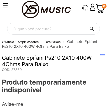
0
O que você procura?
Gabinete Epifani
Amplificadores
Para Baixos
Ps210 2X10 400W 4Ohms Para Baixo
Gabinete Epifani Ps210 2X10 400W
4Ohms Para Baixo
CÓD
:
27369
Produto temporariamente
indisponível
Avise-me