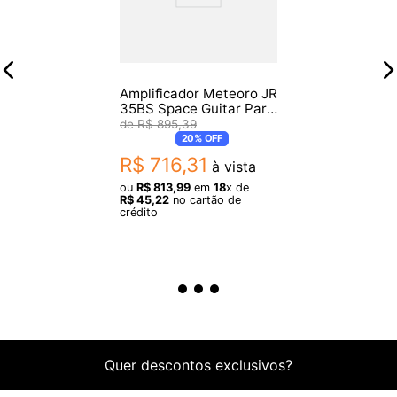
- Sensibilidade: 99 dB (1W@1m)
- Peso Líquido: 24 Kg
- DIMENSÕES 47 cm x 58,5 cm x 47 cm
- Origem: Desenvolvido nos EUA e fabricado na China
Amplificador Meteoro JR
35BS Space Guitar Para
Baixo
R$
895
,
39
20%
OFF
Garantia de 90 dias
R$
716
,
31
à vista
ou
R$
813
,
99
em
18
x de
R$
45
,
22
no cartão de
crédito
Quer descontos exclusivos?