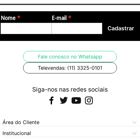
Nome
E-mail
Cadastrar
Fale conosco no Whatsapp
Televendas: (11) 3325-0101
Siga-nos nas redes sociais
Área do Cliente
Meus Pedidos
Institucional
Meus Dados