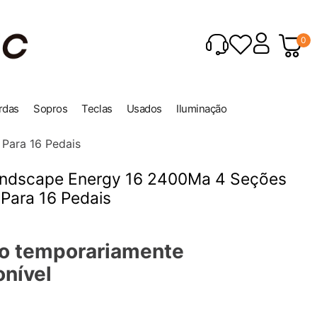
0
rdas
Sopros
Teclas
Usados
Iluminação
Para 16 Pedais
andscape Energy 16 2400Ma 4 Seções
 Para 16 Pedais
o temporariamente
onível