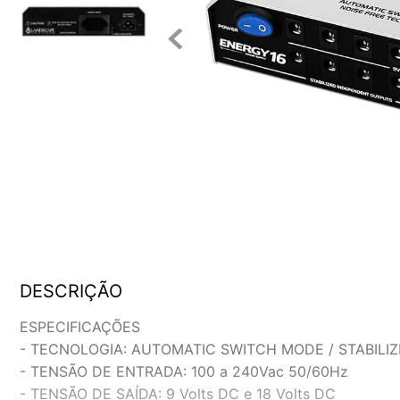
DESCRIÇÃO
ESPECIFICAÇÕES
- TECNOLOGIA: AUTOMATIC SWITCH MODE / STABILIZ
- TENSÃO DE ENTRADA: 100 a 240Vac 50/60Hz
- TENSÃO DE SAÍDA: 9 Volts DC e 18 Volts DC