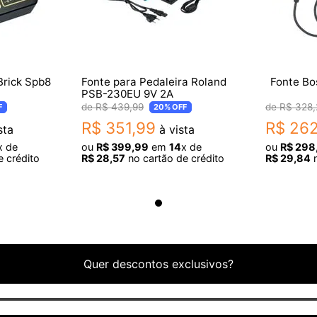
Brick Spb8
Fonte para Pedaleira Roland
Fonte Bo
PSB-230EU 9V 2A
R$
439
,
99
R$
328
,
F
20%
OFF
R$
351
,
99
R$
26
sta
à vista
x de
ou
R$
399
,
99
em
14
x de
ou
R$
298
 crédito
R$
28
,
57
no cartão de crédito
R$
29
,
84
n
Quer descontos exclusivos?