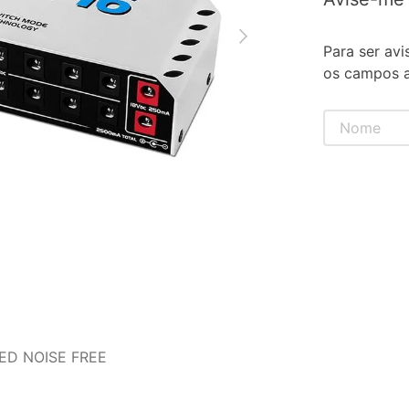
Para ser avi
os campos a
ED NOISE FREE