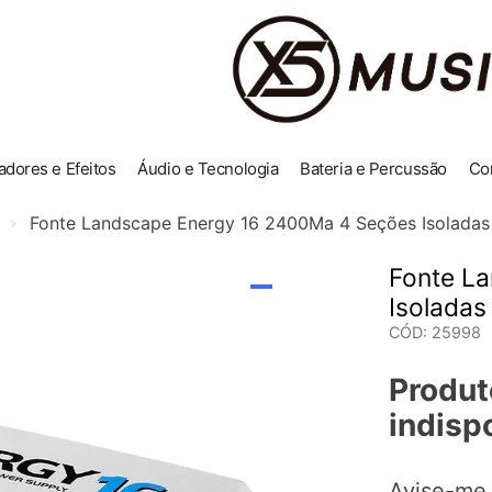
adores e Efeitos
Áudio e Tecnologia
Bateria e Percussão
Co
Fonte Landscape Energy 16 2400Ma 4 Seções Isoladas 
Fonte L
Isoladas
CÓD
:
25998
Produt
indisp
Avise-me