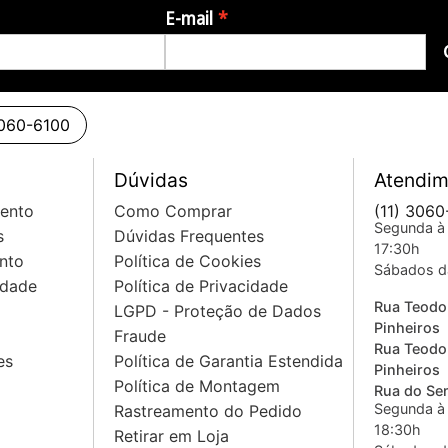
E-mail
3060-6100
Dúvidas
Atendim
mento
Como Comprar
(11) 3060
Segunda à 
s
Dúvidas Frequentes
17:30h
nto
Política de Cookies
Sábados d
idade
Política de Privacidade
Rua Teodo
LGPD - Proteção de Dados
Pinheiros
Fraude
Rua Teodo
es
Política de Garantia Estendida
Pinheiros
Política de Montagem
Rua do Sem
Segunda à 
Rastreamento do Pedido
18:30h
Retirar em Loja