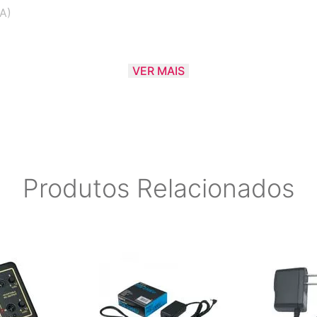
A)
VER MAIS
)
)
itive amarelo)
Produtos Relacionados