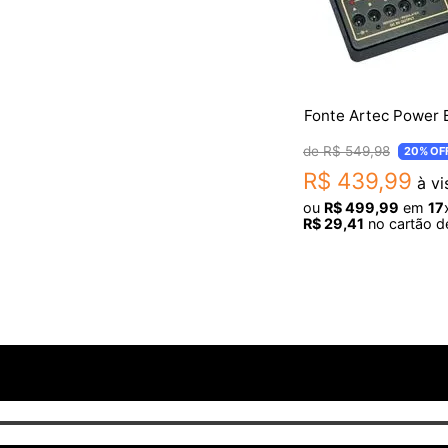
DIMENSÕES (LxAxP): 174x42x78 mm
- PESO: 510g
Fonte Artec Power 
R$
549
,
98
20%
OF
R$
439
,
99
à vi
ou
R$
499
,
99
em
17
R$
29
,
41
no cartão de