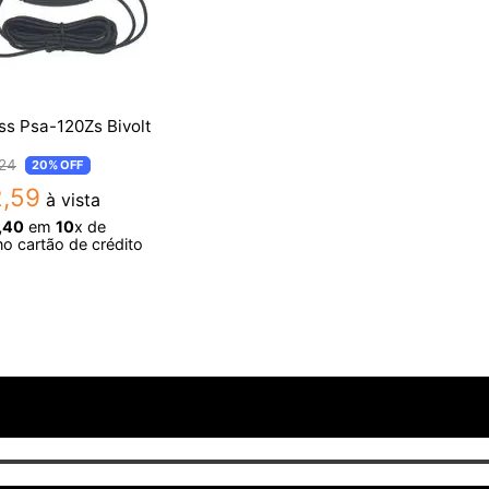
ss Psa-120Zs Bivolt
24
20%
OFF
2
,
59
à vista
,
40
em
10
x de
o cartão de crédito