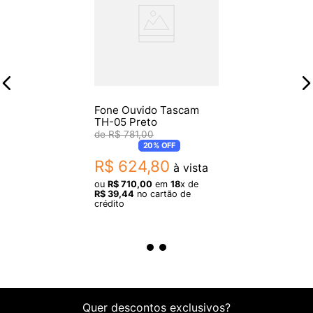
Fone Ouvido Tascam
TH-05 Preto
R$
781
,
00
20%
OFF
R$
624
,
80
à vista
ou
R$
710
,
00
em
18
x de
R$
39
,
44
no cartão de
crédito
Quer descontos exclusivos?