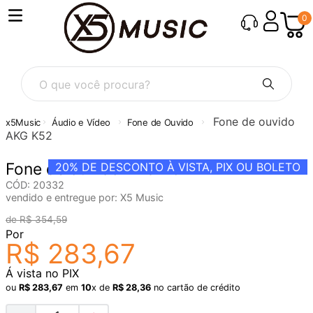
0
O que você procura?
Fone de ouvido
Áudio e Vídeo
Fone de Ouvido
AKG K52
Fone de ouvido AKG K52
20%
DE DESCONTO À VISTA, PIX OU BOLETO
CÓD
:
20332
vendido e entregue por:
X5 Music
R$
354
,
59
Por
R$
283
,
67
Á vista no PIX
ou
R$
283
,
67
em
10
x de
R$
28
,
36
no cartão de crédito