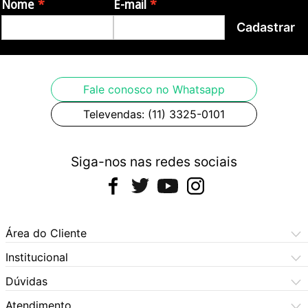
Nome
E-mail
Cadastrar
Origem:
- China
Fale conosco no Whatsapp
Imagens meramente ilustrativas.
Televendas: (11) 3325-0101
Siga-nos nas redes sociais
Área do Cliente
Meus Pedidos
Institucional
Meus Dados
Central de Atendimento
Dúvidas
Dúvidas Frequentes
Como Comprar
Atendimento