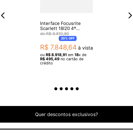
Porta USB 2.0
Interface Focusrite
Scarlett 18I20 4ª
Geração
R$
9
.
810
,
80
20%
OFF
R$
7
.
848
,
64
à vista
ou
R$
8
.
918
,
91
em
18
x de
R$
495
,
49
no cartão de
crédito
Quer descontos exclusivos?