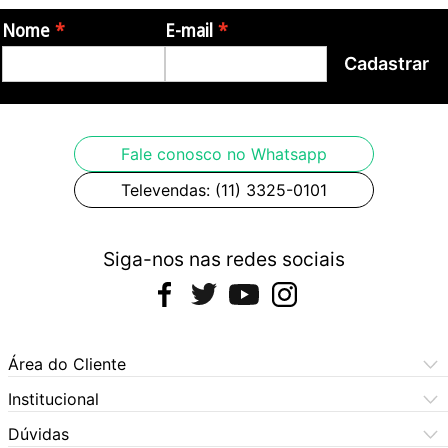
Nome
E-mail
Cadastrar
Fale conosco no Whatsapp
Televendas: (11) 3325-0101
Siga-nos nas redes sociais
Área do Cliente
Meus Pedidos
Institucional
Meus Dados
Central de Atendimento
Dúvidas