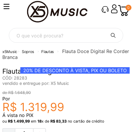
0
O que você procura?
Flauta Doce Digital Re Corder
Sopros
Flautas
Branca
Flauta Doce Digital Re Corder Branca
20%
DE DESCONTO À VISTA, PIX OU BOLETO
CÓD
:
28283
vendido e entregue por:
X5 Music
R$
1
.
648
,
90
Por
R$
1
.
319
,
99
Á vista no PIX
ou
R$
1
.
499
,
99
em
18
x de
R$
83
,
33
no cartão de crédito