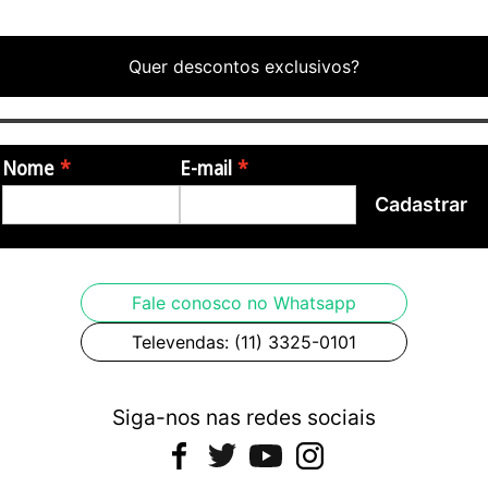
- Altura: 24 cm
Quer descontos exclusivos?
- Largura: 1,20 cm
- Comprimento: 40 cm
- Peso: 120g (aproximadamente)
Nome
E-mail
Itens Inclusos:
Cadastrar
- FLAUTA DOCE DIGITAL RE.CORDER BRANCA
- Quick Start Manual (Manual de Instruções Rápidas)
- Vareta de Limpeza
Fale conosco no Whatsapp
- Cabo USB Tipo A para Micro B
Televendas: (11) 3325-0101
Garantia:
Siga-nos nas redes sociais
- 6 meses de garantia pelo fabricante
Origem: Itália