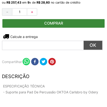
ou
R$
257
,
43
em
9
x de
R$
28
,
60
no cartão de crédito
－
＋
COMPRAR
Não sei meu CEP
Compartilhar
DESCRIÇÃO
ESPECIFICAÇÃO TÉCNICA
- Suporte para Pad De Percussão OKTOA Carlsbro by Odery