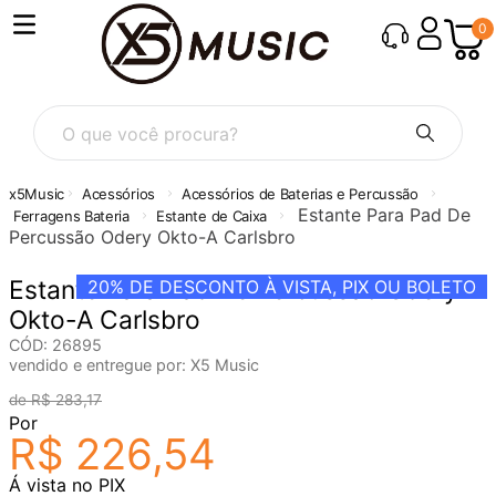
0
O que você procura?
Acessórios
Acessórios de Baterias e Percussão
Estante Para Pad De
Ferragens Bateria
Estante de Caixa
Percussão Odery Okto-A Carlsbro
Estante Para Pad De Percussão Odery
20%
DE DESCONTO À VISTA, PIX OU BOLETO
Okto-A Carlsbro
CÓD
:
26895
vendido e entregue por:
X5 Music
R$
283
,
17
Por
R$
226
,
54
Á vista no PIX