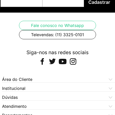
Cadastrar
Fale conosco no Whatsapp
Televendas: (11) 3325-0101
Siga-nos nas redes sociais
Área do Cliente
Meus Pedidos
Institucional
Meus Dados
Central de Atendimento
Dúvidas
Dúvidas Frequentes
Como Comprar
Atendimento
Formas de Pagamento
Dúvidas Frequentes
(11) 3060-6100