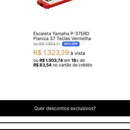
Escaleta Yamaha P-37ERD
Pianica 37 Teclas Vermelha
R$
1
.
654
,
11
20%
OFF
R$
1
.
323
,
29
à vista
ou
R$
1
.
503
,
74
em
18
x de
R$
83
,
54
no cartão de crédito
Quer descontos exclusivos?