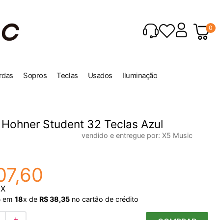
0
rdas
Sopros
Teclas
Usados
Iluminação
 Hohner Student 32 Teclas Azul
vendido e entregue por:
X5 Music
07
,
60
IX
5
em
18
x de
R$
38
,
35
no cartão de crédito
＋