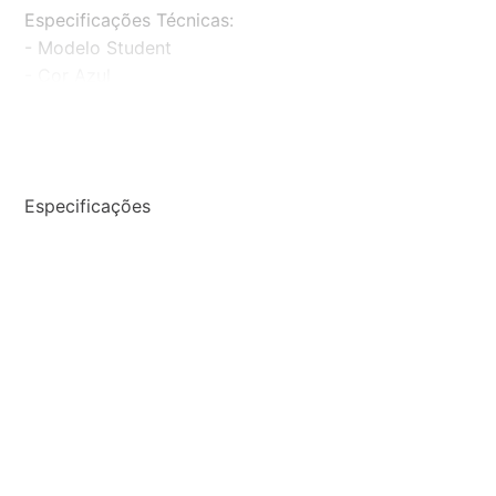
Especificações Técnicas:
- Modelo Student
- Cor Azul
- 32 teclas
- Acompanha dois bocais
Especificações