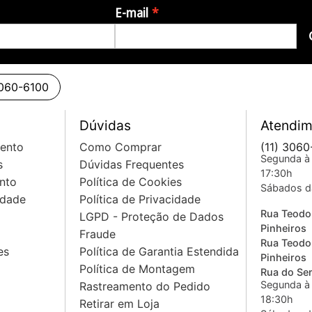
E-mail
3060-6100
Dúvidas
Atendim
mento
Como Comprar
(11) 3060
Segunda à 
s
Dúvidas Frequentes
17:30h
nto
Política de Cookies
Sábados d
idade
Política de Privacidade
Rua Teodo
LGPD - Proteção de Dados
Pinheiros
Fraude
Rua Teodo
es
Política de Garantia Estendida
Pinheiros
Política de Montagem
Rua do Sem
Segunda à 
Rastreamento do Pedido
18:30h
Retirar em Loja