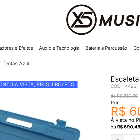
adores e Efeitos
Áudio e Tecnologia
Bateria e Percussão
Co
 Teclas Azul
Escaleta
NTO À VISTA, PIX OU BOLETO
CÓD
:
14466
R$
759
,
50
Por
R$
6
Á vista no P
ou
R$
690
,
4
－