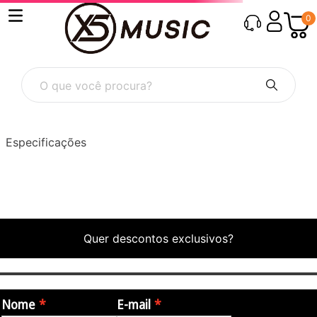
0
O que você procura?
Especificações
Quer descontos exclusivos?
Nome
E-mail