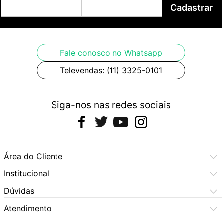
Cadastrar
Fale conosco no Whatsapp
Televendas: (11) 3325-0101
Siga-nos nas redes sociais
Área do Cliente
Meus Pedidos
Institucional
Meus Dados
Central de Atendimento
Dúvidas
Dúvidas Frequentes
Como Comprar
Atendimento
Formas de Pagamento
Dúvidas Frequentes
(11) 3060-6100