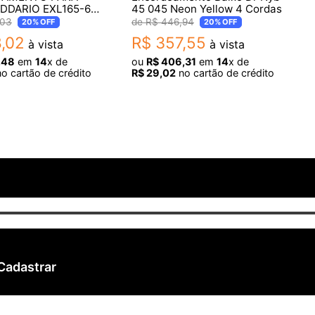
ADDARIO EXL165-6C
45 045 Neon Yellow 4 Cordas
03
R$
446
,
94
20%
OFF
20%
OFF
8
,
02
R$
357
,
55
à vista
à vista
,
48
em
14
x de
ou
R$
406
,
31
em
14
x de
o cartão de crédito
R$
29
,
02
no cartão de crédito
Cadastrar