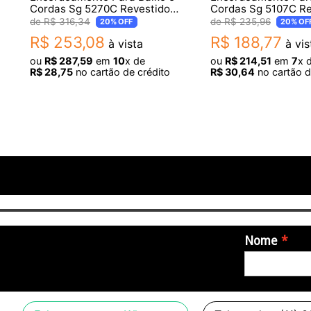
Cordas Sg 5270C Revestido
Cordas Sg 5107C Re
045 Niquel 0.45 0.13
040 Niquel 0.040 0.
R$
316
,
34
R$
235
,
96
20%
OFF
20%
OF
R$
253
,
08
R$
188
,
77
à vista
à vis
ou
R$
287
,
59
em
10
x de
ou
R$
214
,
51
em
7
x 
R$
28
,
75
no cartão de crédito
R$
30
,
64
no cartão d
Nome