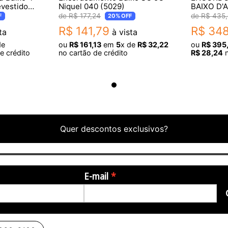
vestido
Niquel 040 (5029)
BAIXO D'
095
012329
R$
177
,
24
R$
435
,
F
20%
OFF
R$
141
,
79
R$
34
ta
à vista
de
ou
R$
161
,
13
em
5
x de
R$
32
,
22
ou
R$
395
e crédito
no cartão de crédito
R$
28
,
24
n
Quer descontos exclusivos?
E-mail