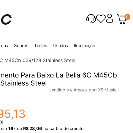
0
rdas
Sopros
Teclas
Usados
Iluminação
C M45Cb 029/128 Stainless Steel
mento Para Baixo La Bella 6C M45Cb
Stainless Steel
vendido e entregue por:
X5 Music
95
,
13
IX
em
16
x de
R$
28
,
06
no cartão de crédito