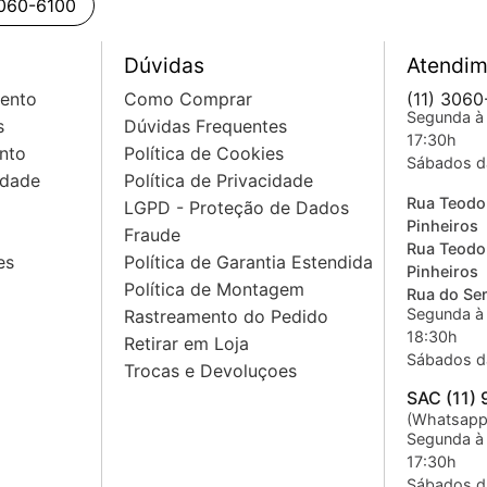
3060-6100
Dúvidas
Atendim
mento
Como Comprar
(11) 3060
Segunda à 
s
Dúvidas Frequentes
17:30h
nto
Política de Cookies
Sábados d
idade
Política de Privacidade
Rua Teodo
LGPD - Proteção de Dados
Pinheiros
Fraude
Rua Teodo
es
Política de Garantia Estendida
Pinheiros
Política de Montagem
Rua do Sem
Segunda à 
Rastreamento do Pedido
18:30h
Retirar em Loja
Sábados d
Trocas e Devoluçoes
SAC (11)
(Whatsapp
Segunda à 
17:30h
Sábados d