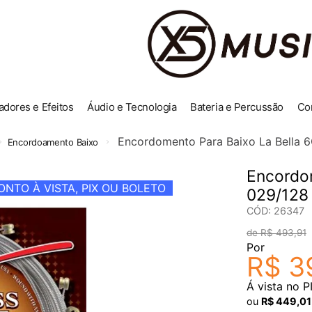
adores e Efeitos
Áudio e Tecnologia
Bateria e Percussão
Co
Encordomento Para Baixo La Bella 6
Encordoamento Baixo
Encordo
NTO À VISTA, PIX OU BOLETO
029/128 
CÓD
:
26347
R$
493
,
91
Por
R$
3
Á vista no P
ou
R$
449
,
01