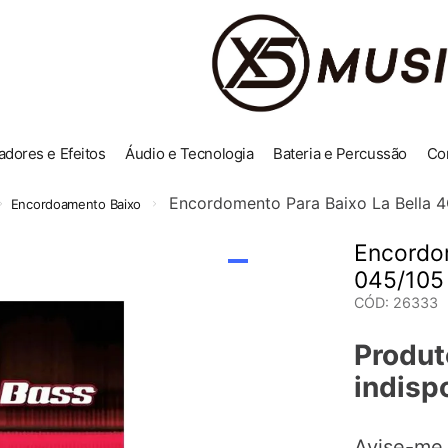
adores e Efeitos
Áudio e Tecnologia
Bateria e Percussão
Co
Encordomento Para Baixo La Bella 
Encordoamento Baixo
Encordom
045/105
CÓD
:
26333
Produt
indisp
Avise-me