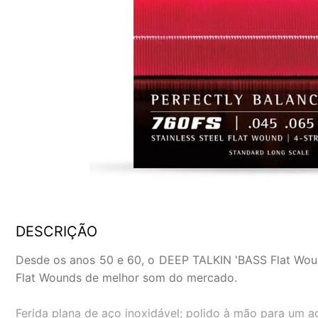
DESCRIÇÃO
Desde os anos 50 e 60, o DEEP TALKIN 'BASS Flat Wounds
Flat Wounds de melhor som do mercado.
Ferida plana de aço inoxidável; polido à mão para um 