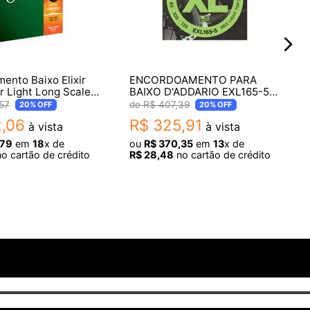
ento Baixo Elixir
ENCORDOAMENTO PARA
r Light Long Scale
BAIXO D'ADDARIO EXL165-5
para Baixo 4
045 5C
57
R$
407
,
39
20%
OFF
20%
OFF
4002
2
,
06
R$
325
,
91
à vista
à vista
79
em
18
x de
ou
R$
370
,
35
em
13
x de
o cartão de crédito
R$
28
,
48
no cartão de crédito