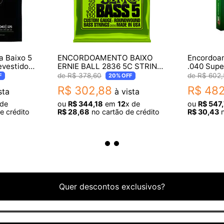
da
 Baixo 5
ENCORDOAMENTO BAIXO
Encordoam
evestido
ERNIE BALL 2836 5C STRING
.040 Supe
125
SLINKY
Nanoweb 
R$
378
,
60
R$
602
,
F
20%
OFF
Cordas 1
R$
302
,
88
R$
48
sta
à vista
 de
ou
R$
344
,
18
em
12
x de
ou
R$
547
,
e crédito
R$
28
,
68
no cartão de crédito
R$
30
,
43
n
Quer descontos exclusivos?