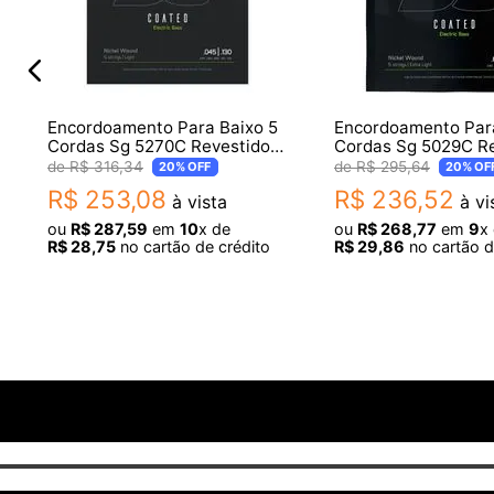
Escala extralonga: 760FS-XL - 38 "Comprimento da feri
Encordoamento Para Baixo 5
Encordoamento Para
Cordas Sg 5270C Revestido
Cordas Sg 5029C R
045 Niquel 0.45 0.13
040 Niquel 0.040 0.
R$
316
,
34
R$
295
,
64
20%
OFF
20%
OF
R$
253
,
08
R$
236
,
52
à vista
à vi
ou
R$
287
,
59
em
10
x de
ou
R$
268
,
77
em
9
x
R$
28
,
75
no cartão de crédito
R$
29
,
86
no cartão d