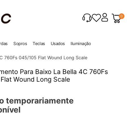
0
rdas
Sopros
Teclas
Usados
Iluminação
4C 760Fs 045/105 Flat Wound Long Scale
ento Para Baixo La Bella 4C 760Fs
 Flat Wound Long Scale
o temporariamente
onível