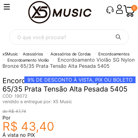
0
O que você procura?
Acessórios
Acessórios de Cordas
Encordoamentos
Encordoamento Violão SG Nylon
Encordoamento Violão
Bronze 65/35 Prata Tensão Alta Pesada 5405
Encordoamento Violão SG Nylon Bronze
9%
DE DESCONTO À VISTA, PIX OU BOLETO
65/35 Prata Tensão Alta Pesada 5405
CÓD
:
19072
vendido e entregue por:
X5 Music
R$
47
,
74
Por
R$
43
,
40
Á vista no PIX