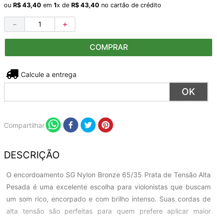
ou
R$
43
,
40
em
1
x de
R$
43
,
40
no cartão de crédito
－
＋
COMPRAR
Não sei meu CEP
Compartilhar
DESCRIÇÃO
O encordoamento SG Nylon Bronze 65/35 Prata de Tensão Alta
Pesada é uma excelente escolha para violonistas que buscam
um som rico, encorpado e com brilho intenso. Suas cordas de
alta tensão são perfeitas para quem prefere aplicar maior