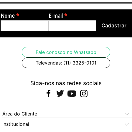
Origem:
Nome
E-mail
Cadastrar
- Brasil
Imagens meramente ilustrativas.
Fale conosco no Whatsapp
Televendas: (11) 3325-0101
Siga-nos nas redes sociais
Área do Cliente
Meus Pedidos
Institucional
Meus Dados
Central de Atendimento