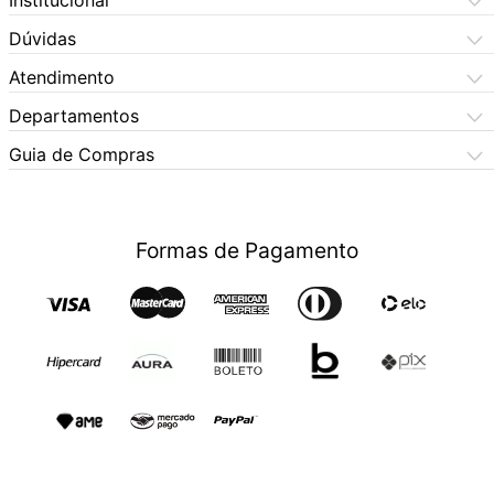
Institucional
Meus Dados
Central de Atendimento
Dúvidas
Dúvidas Frequentes
Como Comprar
Atendimento
Formas de Pagamento
Dúvidas Frequentes
(11) 3060-6100
Departamentos
Política de Privacidade
Segunda à sexta das 9h às 17:30h
Política de Cookies
Automotivo
X5 Rua do Seminário
Sábados das 9h às 17h
Quem Somos
Guia de Compras
Política de Privacidade
(11) 3325-0101
Bebês
Aniversário
Nossas Lojas
SAC (11) 976409211
LGPD - Proteção de Dados
Segunda à sexta das 9h às 17:30h
Beleza e Saúde
(Whatsapp)
Lista de Casamento
Trocas e Devoluçoes
Sábados das 9h às 17h
Fraude
Política de Garantia Estendida
Segunda à sexta das 9h às 17:30h
Celulares
Black Friday
Formas de Pagamento
Eletrodomésticos
Retirar em Loja
Blackout
Sábados das 9h às 17h
Eletroportáteis
Trocas e Devoluçoes
Dia dos Namorados
Esporte e Lazer
Presente para Mães
TV e Áudio
Presente para Pais
Construção e Jardim
Presentes para Natal
Games
Outlet
Informática
Crédito Digital
Móveis