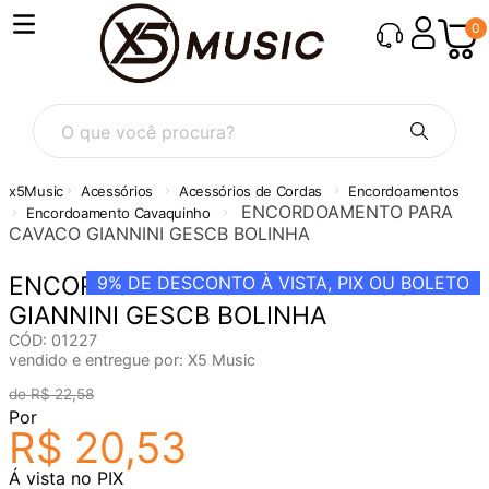
0
O que você procura?
Acessórios
Acessórios de Cordas
Encordoamentos
ENCORDOAMENTO PARA
Encordoamento Cavaquinho
CAVACO GIANNINI GESCB BOLINHA
ENCORDOAMENTO PARA CAVACO
9%
DE DESCONTO À VISTA, PIX OU BOLETO
GIANNINI GESCB BOLINHA
CÓD
:
01227
vendido e entregue por:
X5 Music
R$
22
,
58
Por
R$
20
,
53
Á vista no PIX