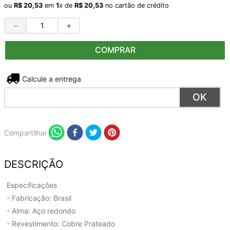
ou
R$
20
,
53
em
1
x de
R$
20
,
53
no cartão de crédito
－
＋
COMPRAR
Não sei meu CEP
Compartilhar
DESCRIÇÃO
Especificações
- Fabricação: Brasil
- Alma: Aço redondo
- Revestimento: Cobre Prateado