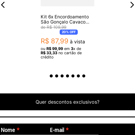
Kit 6x Encordoamento
São Gonçalo Cavaco
.011 Aço Iz131
R$
109
,
99
20%
OFF
R$
87
,
99
à vista
ou
R$
99
,
99
em
3
x de
R$
33
,
33
no cartão de
crédito
Quer descontos exclusivos?
Nome
E-mail