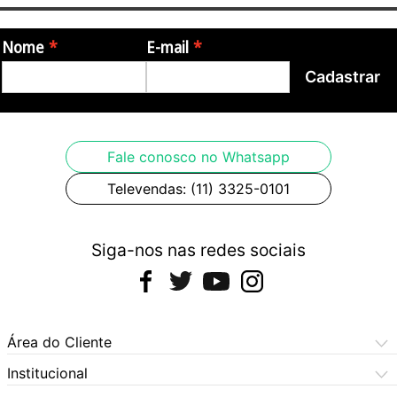
Nome
E-mail
Cadastrar
Fale conosco no Whatsapp
Televendas: (11) 3325-0101
Siga-nos nas redes sociais
Área do Cliente
Meus Pedidos
Institucional
Meus Dados
Central de Atendimento