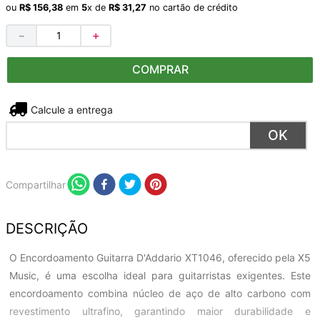
ou
R$
156
,
38
em
5
x de
R$
31
,
27
no cartão de crédito
－
＋
COMPRAR
Não sei meu CEP
Compartilhar
DESCRIÇÃO
O Encordoamento Guitarra D'Addario XT1046, oferecido pela X5
Music, é uma escolha ideal para guitarristas exigentes. Este
encordoamento combina núcleo de aço de alto carbono com
revestimento ultrafino, garantindo maior durabilidade e