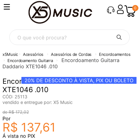
0
O que você procura?
Acessórios
Acessórios de Cordas
Encordoamentos
Encordoamento Guitarra
Encordoamento Guitarra
Daddario XTE1046 .010
Encordoamento Guitarra Daddario
20%
DE DESCONTO À VISTA, PIX OU BOLETO
XTE1046 .010
CÓD
:
25113
vendido e entregue por:
X5 Music
R$
172
,
02
Por
R$
137
,
61
Á vista no PIX