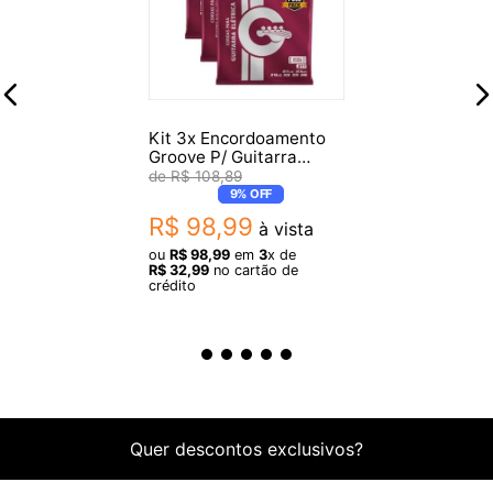
Itens Inclusos
- Conjunto de 6 cordas
Garantia: 3 meses de garantia pelo fabricante
Kit 3x Encordoamento
Groove P/ Guitarra
GFP2X Full Package 011
R$
108
,
89
Origem: Estados Unidos
9%
OFF
R$
98
,
99
à vista
Imagens meramente ilustrativas.
ou
R$
98
,
99
em
3
x de
R$
32
,
99
no cartão de
crédito
Quer descontos exclusivos?