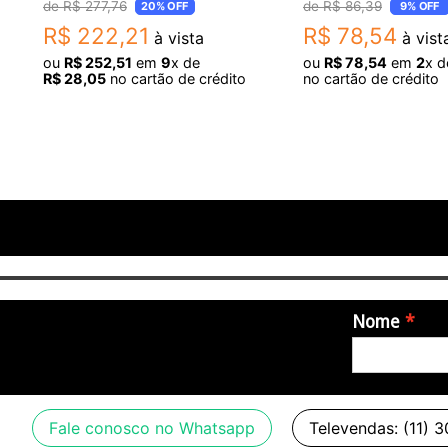
R$
277
,
76
R$
86
,
39
20%
OFF
9%
OFF
R$
222
,
21
R$
78
,
54
à vista
à vist
ou
R$
252
,
51
em
9
x de
ou
R$
78
,
54
em
2
x 
R$
28
,
05
no cartão de crédito
no cartão de crédito
Nome
Fale conosco no Whatsapp
Televendas: (11) 