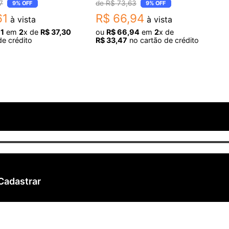
7
R$
73
,
63
9%
OFF
9%
OFF
61
R$
66
,
94
à vista
à vista
1
em
2
x de
R$
37
,
30
ou
R$
66
,
94
em
2
x de
de crédito
R$
33
,
47
no cartão de crédito
Cadastrar