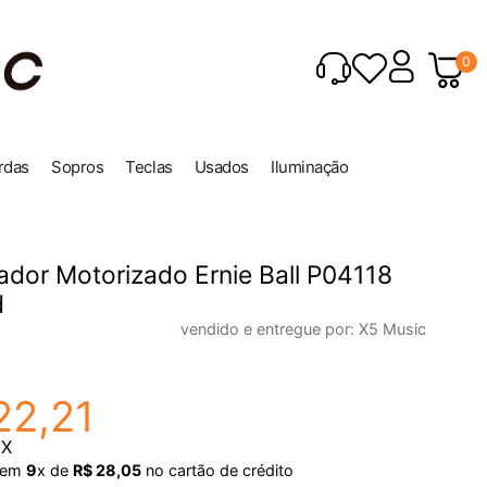
0
rdas
Sopros
Teclas
Usados
Iluminação
dor Motorizado Ernie Ball P04118
d
vendido e entregue por:
X5 Music
22
,
21
IX
em
9
x de
R$
28
,
05
no cartão de crédito