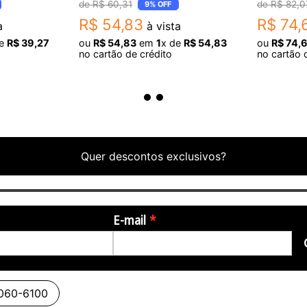
R$
60
,
31
R$
82
,
0
9%
OFF
R$
54
,
83
R$
74
,
a
à vista
de
R$
39
,
27
ou
R$
54
,
83
em
1
x de
R$
54
,
83
ou
R$
74
,
6
no cartão de crédito
no cartão 
Quer descontos exclusivos?
E-mail
3060-6100