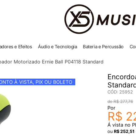
adores e Efeitos
Áudio e Tecnologia
Bateria e Percussão
Co
ador Motorizado Ernie Ball P04118 Standard
Encordoa
NTO À VISTA, PIX OU BOLETO
Standar
CÓD
:
25952
R$
277
,
76
Por
R$
2
Á vista no P
ou
R$
252
,
51