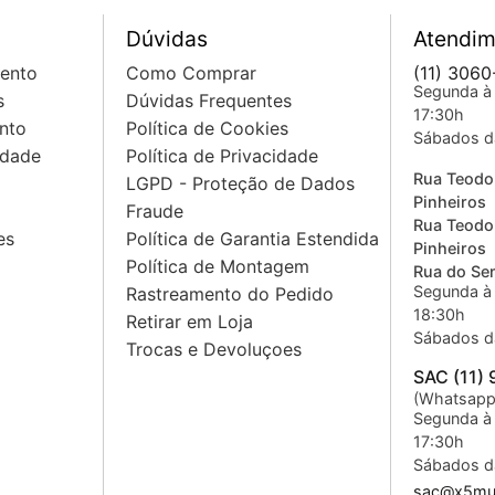
Dúvidas
Atendim
mento
Como Comprar
(11) 3060
Segunda à 
s
Dúvidas Frequentes
17:30h
nto
Política de Cookies
Sábados d
idade
Política de Privacidade
Rua Teodo
LGPD - Proteção de Dados
Pinheiros
Fraude
Rua Teodo
es
Política de Garantia Estendida
Pinheiros
Política de Montagem
Rua do Sem
Segunda à 
Rastreamento do Pedido
18:30h
Retirar em Loja
Sábados d
Trocas e Devoluçoes
SAC (11)
(Whatsapp
Segunda à 
17:30h
Sábados d
sac@x5mus