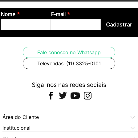
Nome
E-mail
Cadastrar
Fale conosco no Whatsapp
Televendas: (11) 3325-0101
Siga-nos nas redes sociais
Área do Cliente
Meus Pedidos
Institucional
Meus Dados
Central de Atendimento