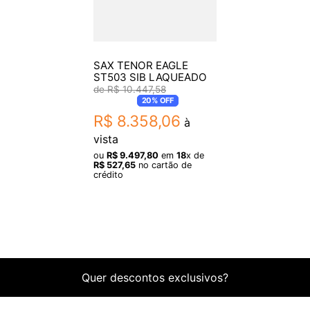
SAX TENOR EAGLE
ST503 SIB LAQUEADO
R$
10
.
447
,
58
20%
OFF
R$
8
.
358
,
06
à
vista
ou
R$
9
.
497
,
80
em
18
x de
R$
527
,
65
no cartão de
crédito
Quer descontos exclusivos?