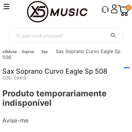
0
O que você procura?
Sax Soprano Curvo Eagle Sp
Sopros
Sax
508
Sax Soprano Curvo Eagle Sp 508
CÓD
:
09419
Produto temporariamente
indisponível
Avise-me