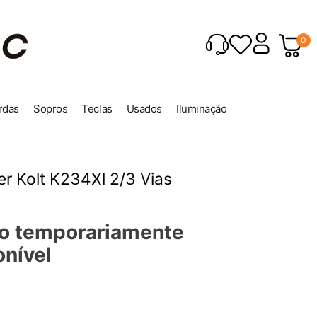
0
rdas
Sopros
Teclas
Usados
Iluminação
r Kolt K234Xl 2/3 Vias
o temporariamente
onível