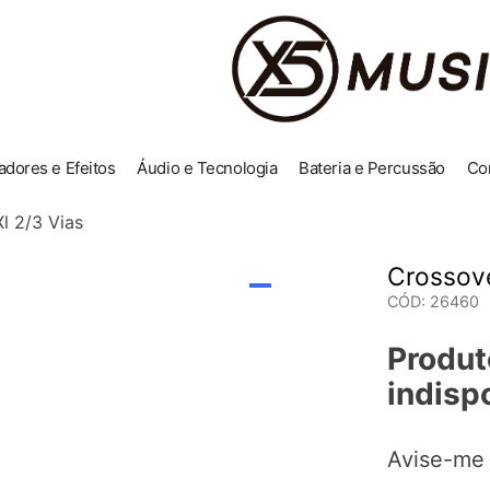
adores e Efeitos
Áudio e Tecnologia
Bateria e Percussão
Co
l 2/3 Vias
Crossove
CÓD
:
26460
Produt
indisp
Avise-me