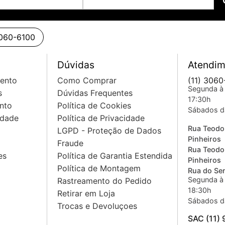
variável de estado
Hz Butterworth, 12 dB / oitava, uma chave por canal.
3060-6100
ma chave por saída.
uzamento baixo-alto (mono: baixo/médio e alto/médio) das 
Dúvidas
Atendim
mento
Como Comprar
(11) 3060
Segunda à 
s
Dúvidas Frequentes
17:30h
nto
Política de Cookies
Sábados d
idade
Política de Privacidade
Rua Teodo
LGPD - Proteção de Dados
Pinheiros
Fraude
Rua Teodo
es
Política de Garantia Estendida
Pinheiros
Política de Montagem
Rua do Sem
Segunda à 
Rastreamento do Pedido
18:30h
Retirar em Loja
Sábados d
Trocas e Devoluçoes
SAC (11)