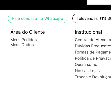
Médio: 450 Hz a 9,6 kHz
- Tipo de filtro cruzado Linkwitz-Riley, 24 dB / oitava, 
- Chave de corte baixo: Ativa o filtro passa-alta de 40 
Fale conosco no Whatsapp
Televendas: (11) 
- Chave de inversão de fase: Inverte a fase na saída, u
- Chave x1/x10: Multiplica a faixa de frequência de cr
Área do Cliente
Institucional
comutador por canal.
Meus Pedidos
Central de Atendi
Meus Dados
Dúvidas Frequente
Formas de Pagame
Política de Priavac
Quem somos
Nossas Lojas
Trocas e Devoluço