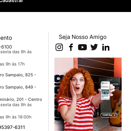
Cadastrar
marcações do painel frontal por um fator de 1 ou 10, um
Seja Nosso Amigo
ento
-6100
sexta das 9h às
as 9h às 17h
ro Sampaio, 825 -
ro Sampaio, 849 -
inário, 201 - Centro
sexta das 9h às
as 9h às 18:00h
 95397-6311