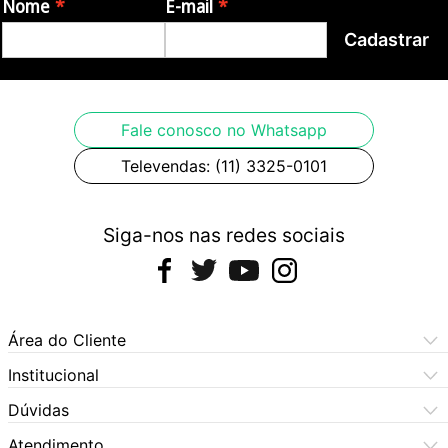
Nome
E-mail
Cadastrar
Fale conosco no Whatsapp
Televendas: (11) 3325-0101
Siga-nos nas redes sociais
Área do Cliente
Meus Pedidos
Institucional
Meus Dados
Central de Atendimento
Dúvidas
Dúvidas Frequentes
Como Comprar
Atendimento