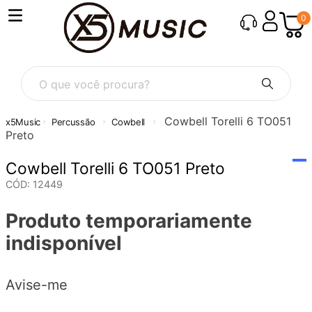
0
O que você procura?
Cowbell Torelli 6 TO051
Percussão
Cowbell
Preto
Cowbell Torelli 6 TO051 Preto
CÓD
:
12449
Produto temporariamente
indisponível
Avise-me