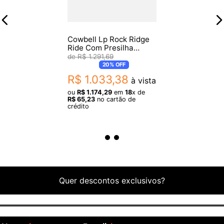
Cowbell Lp Rock Ridge
Ride Com Presilha
Lp008 Rhythm Rack
R$
1
.
291
,
69
20%
OFF
R$
1
.
033
,
38
à vista
ou
R$
1
.
174
,
29
em
18
x de
R$
65
,
23
no cartão de
crédito
Quer descontos exclusivos?