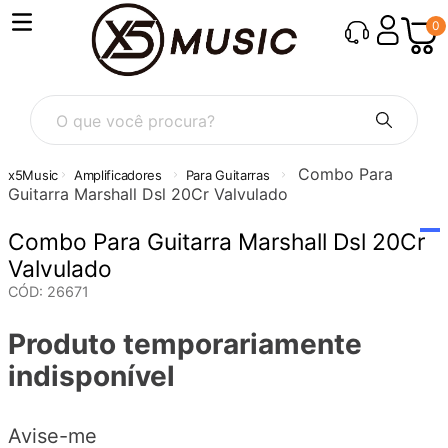
0
O que você procura?
Combo Para
Amplificadores
Para Guitarras
Guitarra Marshall Dsl 20Cr Valvulado
Combo Para Guitarra Marshall Dsl 20Cr
Valvulado
CÓD
:
26671
Produto temporariamente
indisponível
Avise-me