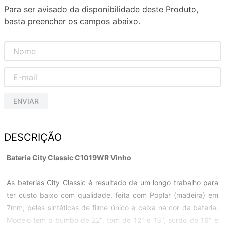
Para ser avisado da disponibilidade deste Produto,
basta preencher os campos abaixo.
ENVIAR
DESCRIÇÃO
Bateria City Classic C1019WR Vinho
As baterias City Classic é resultado de um longo trabalho para
ter custo baixo com qualidade, feita com Poplar (madeira) em
7mm, peles sintéticas de filme único e caixa na cor da bateria.
Modelo tem o bumbo de 22", tom de 12" e 13", surdo de 16" e