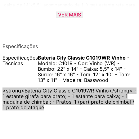
caixa de 14"x5,5" acompanhado de 1 (uma) estante reta para
prato, 1 (uma) maquina de chimbal, pratos (Ataque e chimbal) ,1
VER MAIS
(uma) estante de caixa e pedal de bumbo.
Especificações
Especificações
Bateria City Classic C1019WR Vinho
-
Técnicas
Modelo: C1019 - Cor: Vinho (WR) -
Bumbo: 22" x 14" - Caixa: 5,5" x 14" -
Surdo: 16" x 16" - Tom: 12" x 10" - Tom:
13" x 11" - Madeira: Basswood
<strong>Bateria City Classic C1019WR Vinho</strong> -
1 estante girafa para prato; - 1 estante para caixa; - 1
maquina de chimbal; - Pratos: 1 (par) prato de chimbal /
1 prato de ataque