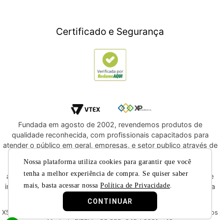
Informática
Crédito Digital
Móveis
Crédito Pessoal
Certificado e Segurança
Utilidades Domésticas
Compre e Doe
Navegue por Marcas
Fundada em agosto de 2002, revendemos produtos de
qualidade reconhecida, com profissionais capacitados para
atender o público em geral, empresas, e setor publico através de
licitações e compras diretas. Oferecemos a você, a
Nossa plataforma utiliza cookies para garantir que você
oportunidade de adquirir produtos de qualidade e com
tenha a melhor experiência de compra. Se quiser saber
atendimento reconhecido dentre os melhores do segmento de
mais, basta acessar nossa
Política de Privacidade
.
instrumentos musicais e áudio profissional. Convidamos você a
nos conhecer melhor nas redes sociais.
CONTINUAR
X5 Music © 2019 - Todos os direitos reservados X5 Music Instrumentos