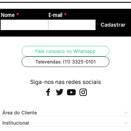
Nome
E-mail
Cadastrar
Fale conosco no Whatsapp
Televendas: (11) 3325-0101
Siga-nos nas redes sociais
Área do Cliente
Meus Pedidos
Institucional
Meus Dados
Central de Atendimento