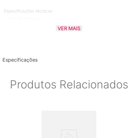
Especificações técnicas
- Tipo: Humbucker
- Ativo / Passivo: Passivo
VER MAIS
- Material do ímã: Alnico
- Posição: Ponte
- Número de condutores: 4
- Número de cordas: 6
Especificações
Produtos Relacionados