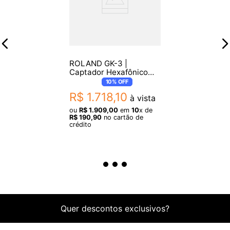
ROLAND GK-3 |
Captador Hexafônico
para Guitarra
10%
OFF
R$
1
.
718
,
10
à vista
ou
R$
1
.
909
,
00
em
10
x de
R$
190
,
90
no cartão de
crédito
Quer descontos exclusivos?