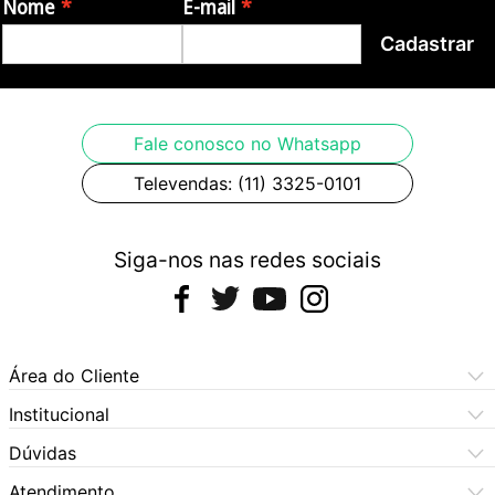
Nome
E-mail
Cadastrar
Fale conosco no Whatsapp
Televendas: (11) 3325-0101
Siga-nos nas redes sociais
Área do Cliente
Meus Pedidos
Institucional
Meus Dados
Central de Atendimento
Dúvidas
Dúvidas Frequentes
Como Comprar
Atendimento