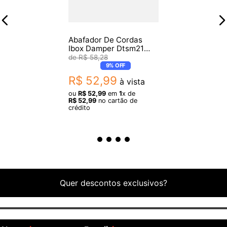
Abafador De Cordas
Ibox Damper Dtsm21
Premium Small Pink
R$
58
,
28
9%
OFF
R$
52
,
99
à vista
ou
R$
52
,
99
em
1
x de
R$
52
,
99
no cartão de
crédito
Quer descontos exclusivos?