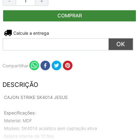
－
＋
COMPRAR
Não sei meu CEP
Compartilhar
DESCRIÇÃO
CAJON STRIKE SK4014 JESUS
Especificações:
Material: MDF
Modelo: SK4014 acústico sem captação ativa
Esteira interna de 12 fios