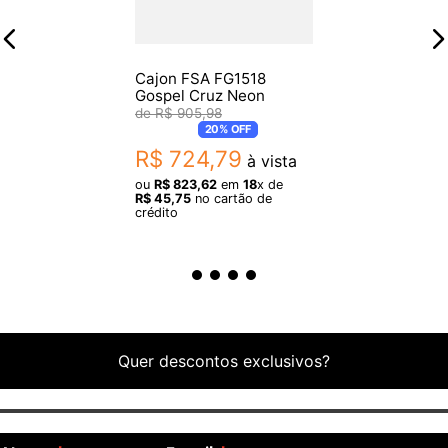
Cajon FSA FG1518
Gospel Cruz Neon
R$
905
,
98
20%
OFF
R$
724
,
79
à vista
ou
R$
823
,
62
em
18
x de
R$
45
,
75
no cartão de
crédito
Quer descontos exclusivos?