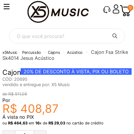
0
O que você procura?
Cajon Fsa Strike
Percussão
Cajons
Acústico
Sk4014 Jesus Acústico
Cajon Fsa Strike Sk4014 Jesus Acústico
20%
DE DESCONTO À VISTA, PIX OU BOLETO
CÓD
:
20695
vendido e entregue por:
X5 Music
R$
511
,
09
Por
R$
408
,
87
Á vista no PIX
ou
R$
464
,
63
em
16
x de
R$
29
,
03
no cartão de crédito