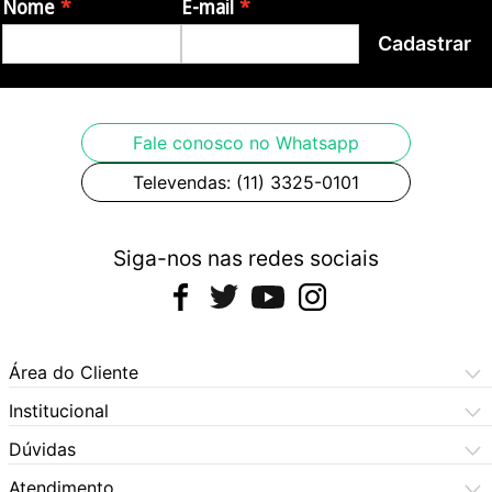
Nome
E-mail
Cadastrar
Fale conosco no Whatsapp
Televendas: (11) 3325-0101
Siga-nos nas redes sociais
Área do Cliente
Meus Pedidos
Institucional
Meus Dados
Central de Atendimento
Dúvidas
Dúvidas Frequentes
Como Comprar
Atendimento