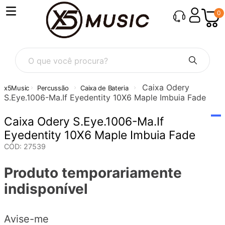
0
O que você procura?
Caixa Odery
Percussão
Caixa de Bateria
S.Eye.1006-Ma.If Eyedentity 10X6 Maple Imbuia Fade
Caixa Odery S.Eye.1006-Ma.If
Eyedentity 10X6 Maple Imbuia Fade
CÓD
:
27539
Produto temporariamente
indisponível
Avise-me