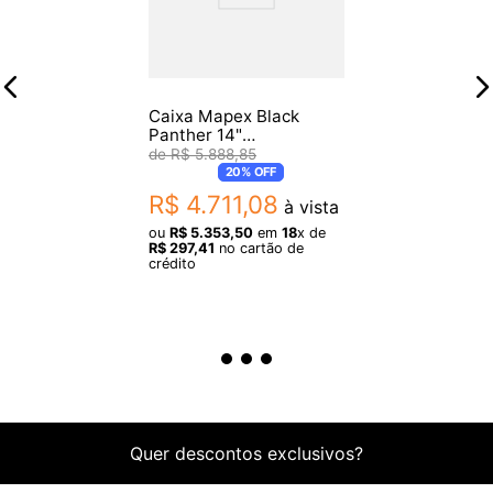
* Rimshot com muito bom volume
Caixa Mapex Black
Panther 14"
BPDLMH4650 Dlag
R$
5
.
888
,
85
Versatus
20%
OFF
R$
4
.
711
,
08
à vista
ou
R$
5
.
353
,
50
em
18
x de
R$
297
,
41
no cartão de
crédito
Quer descontos exclusivos?