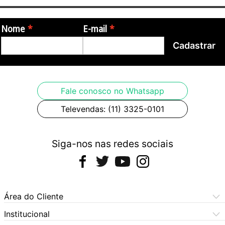
Nome
E-mail
Cadastrar
Fale conosco no Whatsapp
Televendas: (11) 3325-0101
Siga-nos nas redes sociais
Área do Cliente
Meus Pedidos
Institucional
Meus Dados