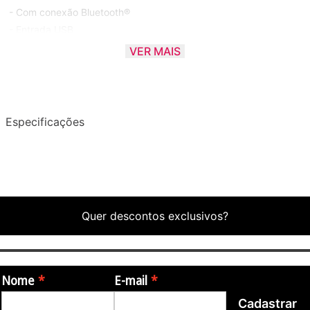
- Com conexão Bluetooth®
- Entrada USB
- Display Digital
VER MAIS
- Rádio FM
- Entrada para Microfone
- Entrada para guitarra
- Função Eco
Especificações
- Entrada Auxiliar
- Gravador Digital
- Flash Lights
- Alça para transporte
- Bateria Interna Recarregável
Quer descontos exclusivos?
- Bivolt Automático
Medidas
- Dimensões: 29,0 cm x 13,0 cm x 53,0 cm
Nome
E-mail
- Peso: 4,2 Kg
Cadastrar