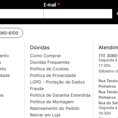
E-mail
3060-6100
Dúvidas
Atendim
mento
Como Comprar
(11) 3060
Segunda à 
s
Dúvidas Frequentes
17:30h
nto
Política de Cookies
Sábados d
idade
Política de Privacidade
Rua Teodo
LGPD - Proteção de Dados
Pinheiros
Fraude
Rua Teodo
es
Política de Garantia Estendida
Pinheiros
Política de Montagem
Rua do Sem
Segunda à 
Rastreamento do Pedido
18:30h
Retirar em Loja