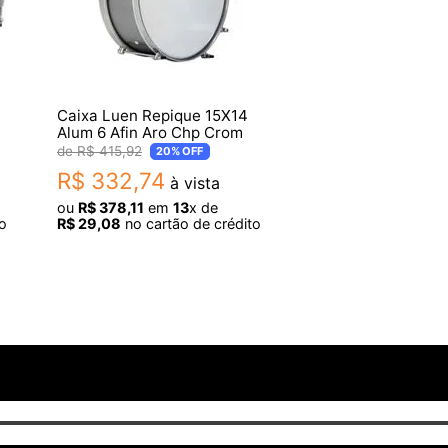
Caixa Luen Repique 15X14
Alum 6 Afin Aro Chp Crom
R$
415
,
92
20%
OFF
R$
332
,
74
à vista
ou
R$
378
,
11
em
13
x de
o
R$
29
,
08
no cartão de crédito