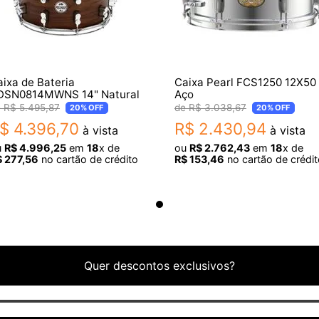
ixa de Bateria
Caixa Pearl FCS1250 12X50
DSN0814MWNS 14" Natural
Aço
R$
5
.
495
,
87
R$
3
.
038
,
67
20%
OFF
20%
OFF
$
4
.
396
,
70
R$
2
.
430
,
94
à vista
à vista
u
R$
4
.
996
,
25
em
18
x de
ou
R$
2
.
762
,
43
em
18
x de
$
277
,
56
no cartão de crédito
R$
153
,
46
no cartão de crédit
Quer descontos exclusivos?