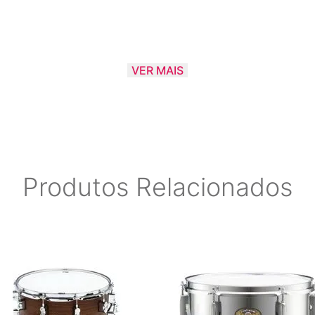
VER MAIS
 ressonante
 e estilos de jogo
Produtos Relacionados
nante acabamento em preto fosco