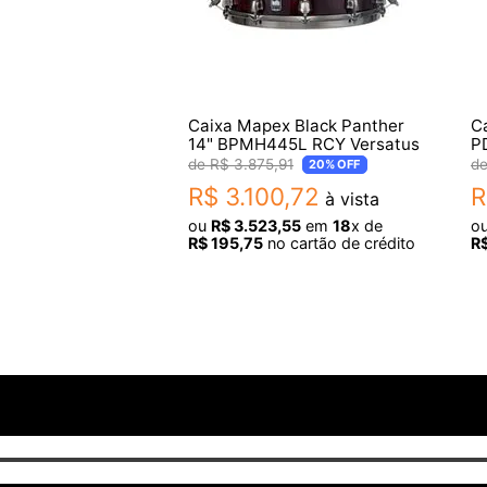
Caixa Mapex Black Panther
Ca
14" BPMH445L RCY Versatus
P
R$
3
.
875
,
91
20%
OFF
R$
3
.
100
,
72
R
à vista
ou
R$
3
.
523
,
55
em
18
x de
o
R$
195
,
75
no cartão de crédito
R