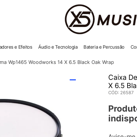
adores e Efeitos
Áudio e Tecnologia
Bateria e Percussão
Co
Tama Wp1465 Woodworks 14 X 6.5 Black Oak Wrap
Caixa D
X 6.5 Bl
CÓD
:
26587
Produt
indisp
Avise-me