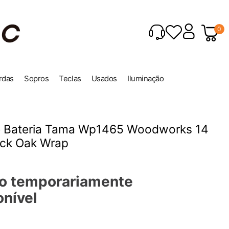
0
rdas
Sopros
Teclas
Usados
Iluminação
e Bateria Tama Wp1465 Woodworks 14
ack Oak Wrap
o temporariamente
onível