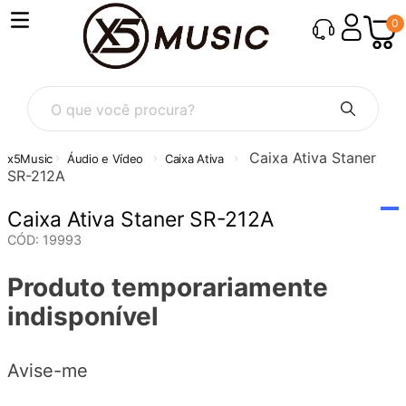
0
O que você procura?
Caixa Ativa Staner
Áudio e Vídeo
Caixa Ativa
SR-212A
Caixa Ativa Staner SR-212A
CÓD
:
19993
Produto temporariamente
indisponível
Avise-me