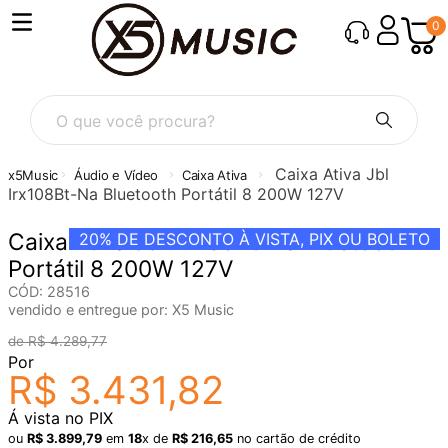
0
O que você procura?
Caixa Ativa Jbl
Áudio e Vídeo
Caixa Ativa
Irx108Bt-Na Bluetooth Portátil 8 200W 127V
Caixa Ativa Jbl Irx108Bt-Na Bluetooth
20%
DE DESCONTO À VISTA, PIX OU BOLETO
Portátil 8 200W 127V
CÓD
:
28516
vendido e entregue por:
X5 Music
R$
4
.
289
,
77
Por
R$
3
.
431
,
82
Á vista no PIX
ou
R$
3
.
899
,
79
em
18
x de
R$
216
,
65
no cartão de crédito