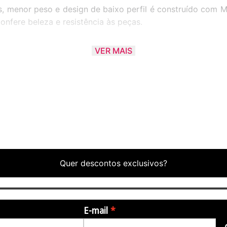
, menor peso e design de baixo perfil é construído com M
onfere beleza e resistência às peças.
VER MAIS
são
Quer descontos exclusivos?
E-mail