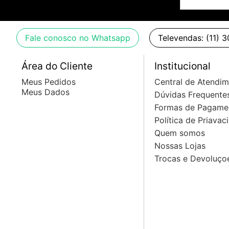
Pico Plano ao Terra - 130 dB (Z) / 128 dB (A) @ 1m
Alimentação
Fale conosco no Whatsapp
Televendas: (11) 
Fonte SMPS / Range de Operação da Fonte: 100 - 240 
Área do Cliente
Institucional
Dimensões (AxLxP)
Meus Pedidos
Central de Atendi
492 mm x 352 mm x 340 mm
Meus Dados
Dúvidas Frequente
Formas de Pagame
Peso
Política de Priavac
18,9 kg
Quem somos
Nossas Lojas
Trocas e Devoluço