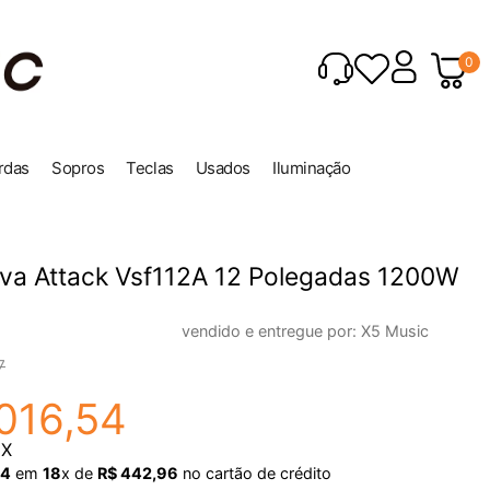
0
rdas
Sopros
Teclas
Usados
Iluminação
iva Attack Vsf112A 12 Polegadas 1200W
vendido e entregue por:
X5 Music
7
016
,
54
IX
34
em
18
x de
R$
442
,
96
no cartão de crédito