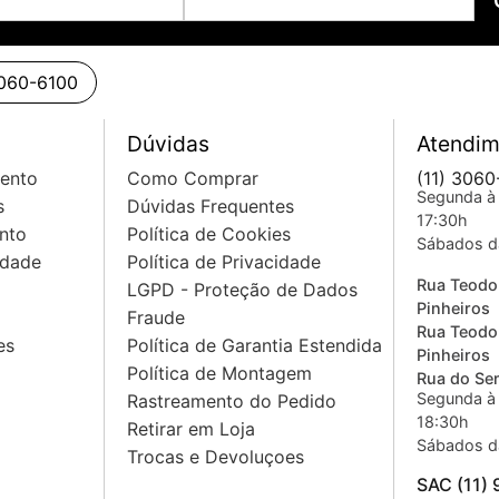
3060-6100
VAC rms
Dúvidas
Atendim
mento
Como Comprar
(11) 3060
Segunda à 
s
Dúvidas Frequentes
17:30h
nto
Política de Cookies
Sábados d
idade
Política de Privacidade
Rua Teodo
LGPD - Proteção de Dados
Pinheiros
Fraude
Rua Teodo
es
Política de Garantia Estendida
Pinheiros
Política de Montagem
Rua do Sem
Segunda à 
Rastreamento do Pedido
18:30h
Retirar em Loja
Sábados d
Trocas e Devoluçoes
SAC (11)