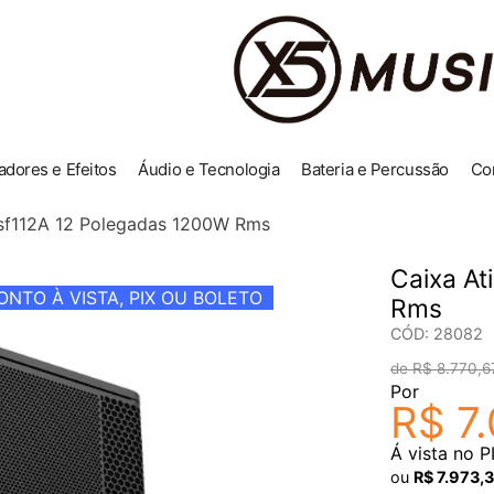
adores e Efeitos
Áudio e Tecnologia
Bateria e Percussão
Co
Vsf112A 12 Polegadas 1200W Rms
Caixa At
NTO À VISTA, PIX OU BOLETO
Rms
CÓD
:
28082
R$
8
.
770
,
6
Por
R$
7
.
Á vista no P
ou
R$
7
.
973
,