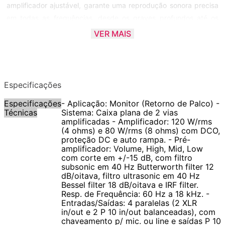
amplificador ajustável, garante uma reprodução sonora precisa
em todas as frequências, desde os graves profundos até os
agudos cristalinos. Com uma resposta de frequência de 60 Hz a
VER MAIS
18 kHz, oferece uma ampla gama de reprodução sonora para
atender às demandas dos músicos mais exigentes. Além disso,
seu design compacto e robusto, com acabamento em pintura
preta especial e tela de aço, garante durabilidade e resistência
Especificações
para uso prolongado em qualquer ambiente.
Especificações
- Aplicação: Monitor (Retorno de Palco) -
Técnicas
Sistema: Caixa plana de 2 vias
Com dimensões de L = 470 mm, A = 435 mm, P = 470 mm e um
amplificadas - Amplificador: 120 W/rms
(4 ohms) e 80 W/rms (8 ohms) com DCO,
peso de apenas 14,5 kg, o Monitor Ativo Antera M 10.1 A é
proteção DC e auto rampa. - Pré-
facilmente transportável e adequado para uma variedade de
amplificador: Volume, High, Mid, Low
configurações de palco. Seu conjunto de entradas e saídas
com corte em +/-15 dB, com filtro
subsonic em 40 Hz Butterworth filter 12
paralelas permite uma conexão flexível com outros
dB/oitava, filtro ultrasonic em 40 Hz
equipamentos de áudio, enquanto seu sistema de alimentação
Bessel filter 18 dB/oitava e IRF filter.
Resp. de Frequência: 60 Hz a 18 kHz. -
automática garante uma operação confiável em qualquer local.
Entradas/Saídas: 4 paralelas (2 XLR
Além disso, este monitor vem completo com um cabo de força e
in/out e 2 P 10 in/out balanceadas), com
um certificado de garantia, proporcionando tranquilidade e
chaveamento p/ mic. ou line e saídas P 10