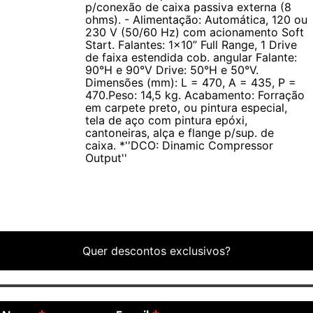
p/conexão de caixa passiva externa (8
confiança ao usuário. Com sua qualidade de som excepcional e
ohms). - Alimentação: Automática, 120 ou
sua robustez construtiva, o Monitor Ativo Antera M 10.1 A é uma
230 V (50/60 Hz) com acionamento Soft
escolha ideal para músicos, palestrantes e profissionais de
Start. Falantes: 1x10” Full Range, 1 Drive
de faixa estendida cob. angular Falante:
áudio que buscam desempenho confiável e consistente em
90°H e 90°V Drive: 50°H e 50°V.
qualquer situação.
Dimensões (mm): L = 470, A = 435, P =
470.Peso: 14,5 kg. Acabamento: Forração
em carpete preto, ou pintura especial,
Especificações Técnicas:
tela de aço com pintura epóxi,
cantoneiras, alça e flange p/sup. de
caixa. *''DCO: Dinamic Compressor
- Aplicação: Monitor (Retorno de Palco)
Output''
- Sistema: Caixa plana de 2 vias amplificadas
- Amplificador: 150 W RMS (4 ohms) e 100 W RMS (8 ohms)
com DCO, proteção DC e auto rampa
- Pré-amplificador: Volume, High, Mid, Low com corte em +/-15
dB, com filtro subsonic em 40 Hz Butterworth filter 12 dB/oitava,
Quer descontos exclusivos?
filtro ultrasonic em 40 Hz Bessel filter 18 dB/oitava e IRF filter
- Resposta de Frequência: 60 Hz a 18 kHz
- Entradas/Saídas: 4 paralelas (2 XLR in/out e 2 P 10 in/out
balanceadas), com chaveamento para mic. ou line e saídas P 10