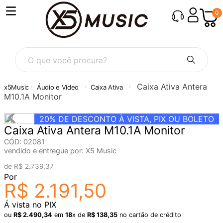
0
O que você procura?
Caixa Ativa Antera
Áudio e Vídeo
Caixa Ativa
M10.1A Monitor
20%
DE DESCONTO À VISTA, PIX OU BOLETO
Caixa Ativa Antera M10.1A Monitor
CÓD
:
02081
vendido e entregue por:
X5 Music
R$
2
.
739
,
37
Por
R$
2
.
191
,
50
Á vista no PIX
ou
R$
2
.
490
,
34
em
18
x de
R$
138
,
35
no cartão de crédito