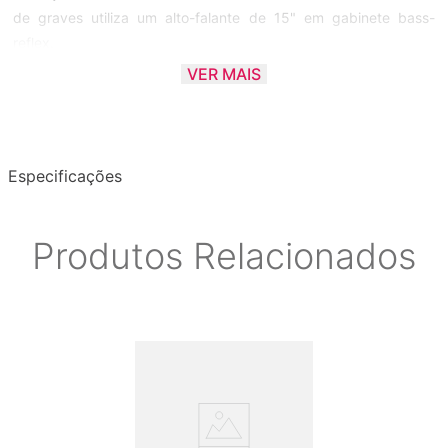
de graves utiliza um alto-falante de 15" em gabinete bass-
reflex.
VER MAIS
A construção em gabinete compacto possibilita a montagem em
lugares que dispõem de pouco espaço, mas mantendo
excepcional resultado sonoro.
Especificações
Modelo
- VRF1530
Produtos Relacionados
Transdutores
- LOW - 15" HIGH - Driver Titânio
Potência RMS - THD 1%
- 8O 300W
Conector
- 2 x Speakon®