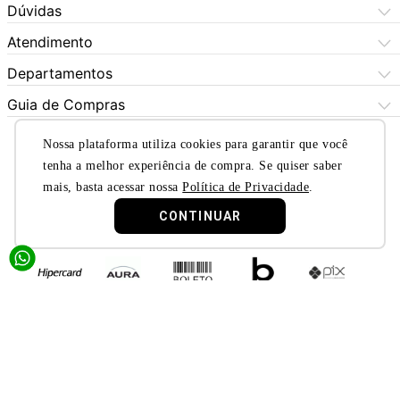
Central de Atendimento
Dúvidas
Dúvidas Frequentes
Como Comprar
Atendimento
Formas de Pagamento
Dúvidas Frequentes
(11) 3060-6100
Departamentos
Política de Privacidade
Segunda à sexta das 9h às 17:30h
Política de Cookies
Automotivo
X5 Rua do Seminário
Sábados das 9h às 17h
Quem Somos
Guia de Compras
Política de Privacidade
(11) 3325-0101
Bebês
Aniversário
Nossas Lojas
SAC (11) 976409211
LGPD - Proteção de Dados
Segunda à sexta das 9h às 17:30h
Nossa plataforma utiliza cookies para garantir que você
Beleza e Saúde
(Whatsapp)
Lista de Casamento
Trocas e Devoluçoes
Sábados das 9h às 17h
Fraude
tenha a melhor experiência de compra. Se quiser saber
Política de Garantia Estendida
Segunda à sexta das 9h às 17:30h
Celulares
Black Friday
Formas de Pagamento
mais, basta acessar nossa
Política de Privacidade
.
Eletrodomésticos
Retirar em Loja
Blackout
Sábados das 9h às 17h
CONTINUAR
Eletroportáteis
Trocas e Devoluçoes
Dia dos Namorados
Esporte e Lazer
Presente para Mães
TV e Áudio
Presente para Pais
Construção e Jardim
Presentes para Natal
Games
Outlet
Informática
Crédito Digital
Móveis
Crédito Pessoal
Certificado e Segurança
Utilidades Domésticas