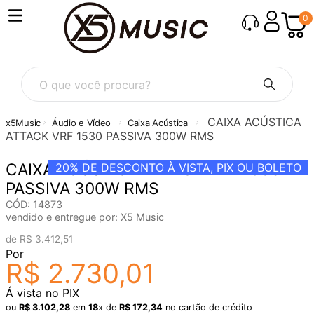
0
O que você procura?
CAIXA ACÚSTICA
Áudio e Vídeo
Caixa Acústica
ATTACK VRF 1530 PASSIVA 300W RMS
CAIXA ACÚSTICA ATTACK VRF 1530
20%
DE DESCONTO À VISTA, PIX OU BOLETO
PASSIVA 300W RMS
CÓD
:
14873
vendido e entregue por:
X5 Music
R$
3
.
412
,
51
Por
R$
2
.
730
,
01
Á vista no PIX
ou
R$
3
.
102
,
28
em
18
x de
R$
172
,
34
no cartão de crédito