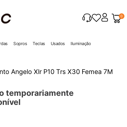
0
rdas
Sopros
Teclas
Usados
Iluminação
to Angelo Xlr P10 Trs X30 Femea 7M
o temporariamente
onível