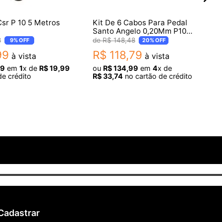
sr P 10 5 Metros
Kit De 6 Cabos Para Pedal
Santo Angelo 0,20Mm P10
Ninja 0,50Ft/0,15M
8
R$
148
,
48
9%
OFF
20%
OFF
99
R$
118
,
79
à vista
à vista
9
em
1
x de
R$
19
,
99
ou
R$
134
,
99
em
4
x de
de crédito
R$
33
,
74
no cartão de crédito
Cadastrar