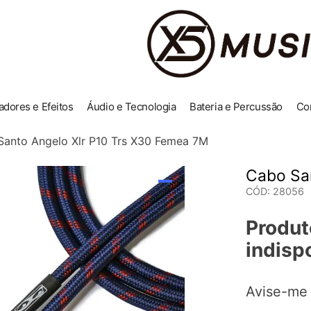
adores e Efeitos
Áudio e Tecnologia
Bateria e Percussão
Co
Santo Angelo Xlr P10 Trs X30 Femea 7M
Cabo San
CÓD
:
28056
Produt
indisp
Avise-me