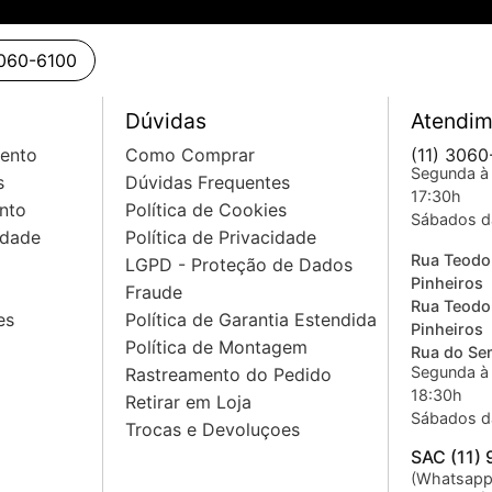
3060-6100
Dúvidas
Atendim
mento
Como Comprar
(11) 3060
Segunda à 
s
Dúvidas Frequentes
17:30h
nto
Política de Cookies
Sábados d
idade
Política de Privacidade
Rua Teodo
LGPD - Proteção de Dados
Pinheiros
Fraude
Rua Teodo
es
Política de Garantia Estendida
Pinheiros
Política de Montagem
Rua do Sem
Segunda à 
Rastreamento do Pedido
18:30h
Retirar em Loja
Sábados d
Trocas e Devoluçoes
SAC (11)
(Whatsapp