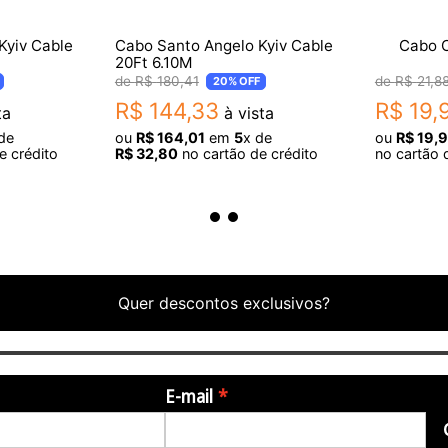
Kyiv Cable
Cabo Santo Angelo Kyiv Cable
Cabo C
20Ft 6.10M
R$
180
,
41
R$
21
,
8
20%
OFF
R$
144
,
33
R$
19
,
ta
à vista
de
ou
R$
164
,
01
em
5
x de
ou
R$
19
,
9
e crédito
R$
32
,
80
no cartão de crédito
no cartão 
Quer descontos exclusivos?
E-mail