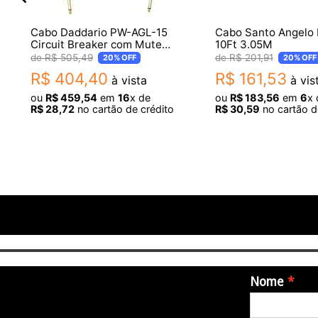
Cabo Daddario PW-AGL-15
Cabo Santo Angelo 
Circuit Breaker com Mute
10Ft 3.05M
4,57M
R$
505
,
49
R$
201
,
91
20%
OFF
20%
OFF
R$
404
,
40
R$
161
,
53
à vista
à vis
ou
R$
459
,
54
em
16
x de
ou
R$
183
,
56
em
6
x 
R$
28
,
72
no cartão de crédito
R$
30
,
59
no cartão d
Nome