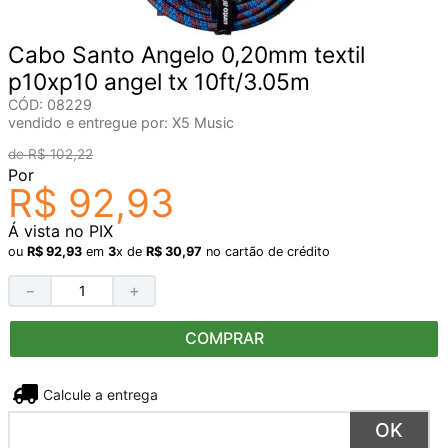
Cabo Santo Angelo 0,20mm textil
p10xp10 angel tx 10ft/3.05m
CÓD
:
08229
vendido e entregue por:
X5 Music
R$
102
,
22
Por
R$
92
,
93
Á vista no PIX
ou
R$
92
,
93
em
3
x de
R$
30
,
97
no cartão de crédito
－
＋
COMPRAR
Não sei meu CEP