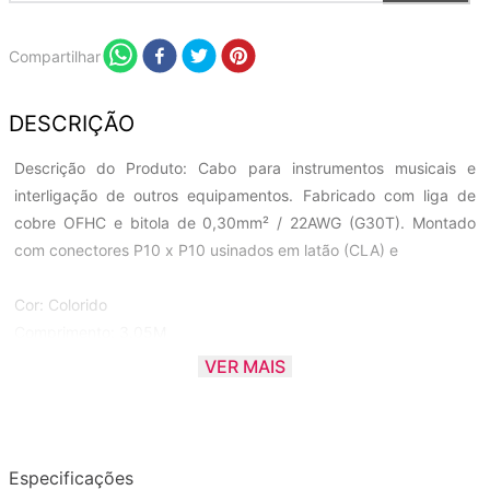
Compartilhar
DESCRIÇÃO
Descrição do Produto: Cabo para instrumentos musicais e
interligação de outros equipamentos. Fabricado com liga de
cobre OFHC e bitola de 0,30mm² / 22AWG (G30T). Montado
com conectores P10 x P10 usinados em latão (CLA) e
Cor: Colorido
Comprimento: 3.05M
Revestimento: Textil
VER MAIS
Bitola em mm: 0,30mm²
Bitola em awg: 22 AWG
Especificações