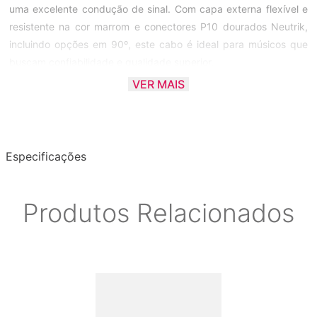
uma excelente condução de sinal. Com capa externa flexível e
resistente na cor marrom e conectores P10 dourados Neutrik,
incluindo opções em 90º, este cabo é ideal para músicos que
buscam confiabilidade e qualidade superior.
VER MAIS
Itens Inclusos:
- Cabo Datalink SI534 Studio Marrom 1,00 MM2 Neutrik P10 X
P10 90 Dourado 3 Metros
Especificações
Garantia:
Produtos Relacionados
- 7 anos de garantia pela fabricante
Origem:
- Brasil