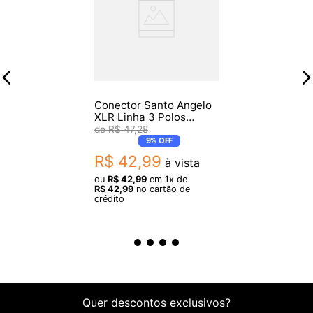
Imagens meramente ilustrativas
Conector Santo Angelo
XLR Linha 3 Polos
Femea SAS3 90 Graus
R$
47
,
28
Preto
9%
OFF
R$
42
,
99
à vista
ou
R$
42
,
99
em
1
x de
R$
42
,
99
no cartão de
crédito
Quer descontos exclusivos?