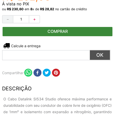
Á vista no PIX
ou
R$
230
,
60
em
8
x de
R$
28
,
82
no cartão de crédito
－
＋
COMPRAR
Não sei meu CEP
Compartilhar
DESCRIÇÃO
O Cabo Datalink SI534 Studio oferece máxima performance e
durabilidade com seu condutor de cobre livre de oxigênio (OFC)
de 1mm² e isolamento com expansão a nitrogênio, garantindo