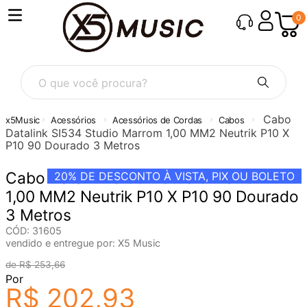
0
O que você procura?
Cabo
Acessórios
Acessórios de Cordas
Cabos
Datalink SI534 Studio Marrom 1,00 MM2 Neutrik P10 X
P10 90 Dourado 3 Metros
Cabo Datalink SI534 Studio Marrom
20%
DE DESCONTO À VISTA, PIX OU BOLETO
1,00 MM2 Neutrik P10 X P10 90 Dourado
3 Metros
CÓD
:
31605
vendido e entregue por:
X5 Music
R$
253
,
66
Por
R$
202
,
93